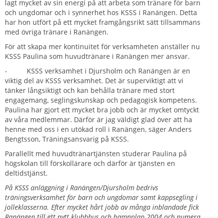
lagt mycket av sin energi på att arbeta som tränare för barn
och ungdomar och i synnerhet hos KSSS i Ranängen. Detta
har hon utfört på ett mycket framgångsrikt sätt tillsammans
med övriga tränare i Ranängen.
För att skapa mer kontinuitet för verksamheten anställer nu
KSSS Paulina som huvudtränare i Ranängen mer ansvar.
- KSSS verksamhet i Djursholm och Ranängen är en
viktig del av KSSS verksamhet. Det är superviktigt att vi
tänker långsiktigt och kan behålla tränare med stort
engagemang, seglingskunskap och pedagogisk kompetens.
Paulina har gjort ett mycket bra jobb och är mycket omtyckt
av våra medlemmar. Därför är jag väldigt glad över att ha
henne med oss i en utökad roll i Ranängen, säger Anders
Bengtsson, Träningsansvarig på KSSS.
Parallellt med huvudtränartjänsten studerar Paulina på
högskolan till förskollärare och därför är tjänsten en
deltidstjänst.
På KSSS anläggning i Ranängen/Djursholm bedrivs
träningsverksamhet för barn och ungdomar samt kappsegling i
jolleklasserna. Efter mycket hårt jobb av många inblandade fick
Ranängen till ett nytt klubbhus och hamnplan 2004 och numera