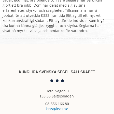
väder, god mat, bra boende och våra seglare har verkligen
gjort ett bra jobb. Dom har delat med sig av sina
erfarenheter, styrkor och svagheter. Tillsammans har vi
jobbat för att utveckla KSSS framtida Elitlag till ett mycket
konkurranskraftigt sådant. Ett lag där de individer som ingår
ska kunna känna glädje, trygghet och styrka. Seglarna har
visat på mycket välvilja och omtanke för varandra.
KUNGLIGA SVENSKA SEGEL SÄLLSKAPET
Hotellvägen 9
133 35 Saltsjöbaden
08-556 166 80
ksss@ksss.se