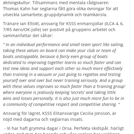
delningskultur
. Tillsammans med mentala rådgivaren
Thomas Kahn har seglarna fått göra olika övningar för att
utveckla samarbete, gruppdynamik och teamkänsla.
Tränare Ian Elliott, ansvarig för KSSS enmansjollar (ILCA 4, 6,
7/RS Aero/OK-jolle) ser postivit på gruppens arbetet och
sammanfattar det såhär:
" In an individual performance and small team sport like sailing,
taking these values on board can make your club or team of
boats unstoppable, because a fairly even group of boats
dedicated to improving together learns so much faster and can
test new ideas and support each other so much more effectively
than training in a vacuum or just going to regattas and testing
yourself over and over but never training seriously. And a group
with these values improves so much faster than a ‘training group’
where everyone is jealously keeping ‘secrets’ and taking little
wins and losses personally. It is also just much more fun to be in
a community of competitive respect and competitive sharing. "
Ansvarig för lägret, KSSS Elitansvarige Cecilia Jonsson, är
nöjd med dagarna och seglarnas insats.
- Vi har haft grymma dagar i Orsa. Perfekta skidspår, härligt