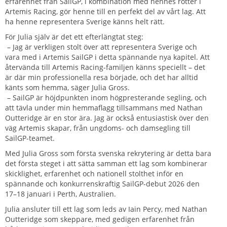
erfarenhet från SailGP, i kombination med hennes rötter i
Artemis Racing, gör henne till en perfekt del av vårt lag. Att
ha henne representera Sverige känns helt rätt.
För Julia själv är det ett efterlängtat steg:
– Jag är verkligen stolt över att representera Sverige och
vara med i Artemis SailGP i detta spännande nya kapitel. Att
återvända till Artemis Racing-familjen känns speciellt – det
är där min professionella resa började, och det har alltid
känts som hemma, säger Julia Gross.
– SailGP är höjdpunkten inom högpresterande segling, och
att tävla under min hemmaflagg tillsammans med Nathan
Outteridge är en stor ära. Jag är också entusiastisk över den
väg Artemis skapar, från ungdoms- och damsegling till
SailGP-teamet.
Med Julia Gross som första svenska rekrytering är detta bara
det första steget i att sätta samman ett lag som kombinerar
skicklighet, erfarenhet och nationell stolthet inför en
spännande och konkurrenskraftig SailGP-debut 2026 den
17–18 januari i Perth, Australien.
Julia ansluter till ett lag som leds av Iain Percy, med Nathan
Outteridge som skeppare, med gedigen erfarenhet från