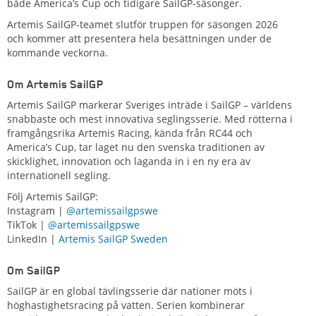
både America’s Cup och tidigare SailGP-säsonger.
Artemis SailGP-teamet slutför truppen för säsongen 2026
och kommer att presentera hela besättningen under de
kommande veckorna.
Om Artemis SailGP
Artemis SailGP markerar Sveriges inträde i SailGP – världens
snabbaste och mest innovativa seglingsserie. Med rötterna i
framgångsrika Artemis Racing, kända från RC44 och
America’s Cup, tar laget nu den svenska traditionen av
skicklighet, innovation och laganda in i en ny era av
internationell segling.
Följ Artemis SailGP:
Instagram |
@artemissailgpswe
TikTok |
@artemissailgpswe
LinkedIn |
Artemis SailGP Sweden
Om SailGP
SailGP är en global tävlingsserie där nationer möts i
höghastighetsracing på vatten. Serien kombinerar