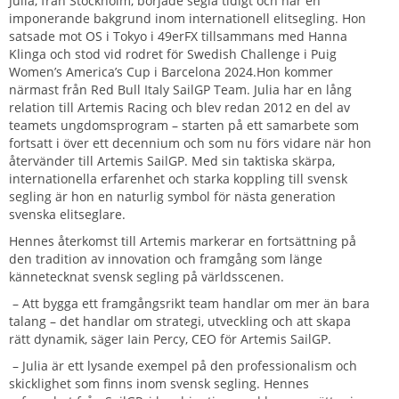
Julia, från Stockholm, började segla tidigt och har en
imponerande bakgrund inom internationell elitsegling. Hon
satsade mot OS i Tokyo i 49erFX tillsammans med Hanna
Klinga och stod vid rodret för Swedish Challenge i Puig
Women’s America’s Cup i Barcelona 2024.Hon kommer
närmast från Red Bull Italy SailGP Team. Julia har en lång
relation till Artemis Racing och blev redan 2012 en del av
teamets ungdomsprogram – starten på ett samarbete som
fortsatt i över ett decennium och som nu förs vidare när hon
återvänder till Artemis SailGP. Med sin taktiska skärpa,
internationella erfarenhet och starka koppling till svensk
segling är hon en naturlig symbol för nästa generation
svenska elitseglare.
Hennes återkomst till Artemis markerar en fortsättning på
den tradition av innovation och framgång som länge
kännetecknat svensk segling på världsscenen.
– Att bygga ett framgångsrikt team handlar om mer än bara
talang – det handlar om strategi, utveckling och att skapa
rätt dynamik, säger Iain Percy, CEO för Artemis SailGP.
– Julia är ett lysande exempel på den professionalism och
skicklighet som finns inom svensk segling. Hennes