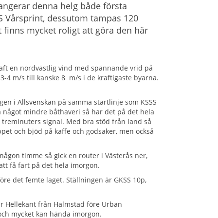
rrangerar denna helg både första
S Vårsprint, dessutom tampas 120
 finns mycket roligt att göra den här
haft en nordvästlig vind med spännande vrid på
3-4 m/s till kanske 8 m/s i de kraftigaste byarna.
ngen i Allsvenskan på samma startlinje som KSSS
 något mindre båthaveri så har det på det hela
s treminuters signal. Med bra stöd från land så
 öppet och bjöd på kaffe och godsaker, men också
någon timme så gick en router i Västerås ner,
att få fart på det hela imorgon.
före det femte laget. Ställningen är GKSS 10p,
ffer Hellekant från Halmstad före Urban
och mycket kan hända imorgon.