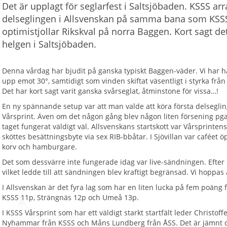
Det är upplagt för seglarfest i Saltsjöbaden. KSSS a
delseglingen i Allsvenskan på samma bana som KSS
optimistjollar Rikskval på norra Baggen. Kort sagt det
helgen i Saltsjöbaden.
Denna vårdag har bjudit på ganska typiskt Baggen-väder. Vi har 
upp emot 30°, samtidigt som vinden skiftat väsentligt i styrka från 
Det har kort sagt varit ganska svårseglat, åtminstone för vissa…!
En ny spännande setup var att man valde att köra första delsegli
Vårsprint. Även om det någon gång blev någon liten försening pga
taget fungerat väldigt väl. Allsvenskans startskott var Vårsprinten
sköttes besättningsbyte via sex RIB-bbåtar. I Sjövillan var caféet
korv och hamburgare.
Det som dessvärre inte fungerade idag var live-sändningen. Efter 
vilket ledde till att sändningen blev kraftigt begränsad. Vi hoppas 
I Allsvenskan är det fyra lag som har en liten lucka på fem poäng 
KSSS 11p, Strängnäs 12p och Umeå 13p.
I KSSS Vårsprint som har ett väldigt starkt startfält leder Christo
Nyhammar från KSSS och Måns Lundberg från ÅSS. Det är jämnt 