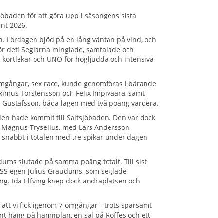
sjöbaden för att göra upp i säsongens sista
int 2026.
. Lördagen bjöd på en lång väntan på vind, och
ör det! Seglarna minglade, samtalade och
 kortlekar och UNO för högljudda och intensiva
mgångar, sex race, kunde genomföras i bärande
aximus Torstensson och Felix Impivaara, samt
 Gustafsson, båda lagen med två poäng vardera.
en hade kommit till Saltsjöbaden. Den var dock
. Magnus Tryselius, med Lars Andersson,
e snabbt i totalen med tre spikar under dagen
audums slutade på samma poäng totalt. Till sist
SSS egen Julius Graudums, som seglade
ng. Ida Elfving knep dock andraplatsen och
 att vi fick igenom 7 omgångar - trots sparsamt
nt häng på hamnplan, en säl på Roffes och ett