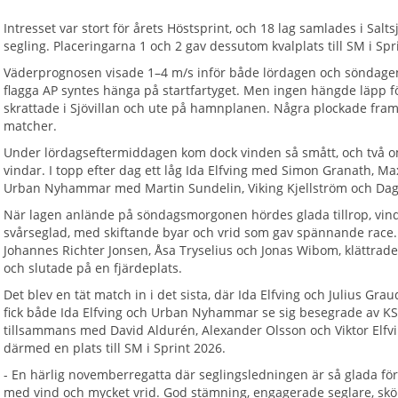
Intresset var stort för årets Höstsprint, och 18 lag samlades i Salt
segling. Placeringarna 1 och 2 gav dessutom kvalplats till SM i Spr
Väderprognosen visade 1–4 m/s inför både lördagen och söndagen
flagga AP syntes hänga på startfartyget. Men ingen hängde läpp f
skrattade i Sjövillan och ute på hamnplanen. Några plockade fram
matcher.
Under lördagseftermiddagen kom dock vinden så smått, och två o
vindar. I topp efter dag ett låg Ida Elfving med Simon Granath, M
Urban Nyhammar med Martin Sundelin, Viking Kjellström och Dag
När lagen anlände på söndagsmorgonen hördes glada tillrop, vind
svårseglad, med skiftande byar och vrid som gav spännande race
Johannes Richter Jonsen, Åsa Tryselius och Jonas Wibom, klättrad
och slutade på en fjärdeplats.
Det blev en tät match in i det sista, där Ida Elfving och Julius Gr
fick både Ida Elfving och Urban Nyhammar se sig besegrade av K
tillsammans med David Aldurén, Alexander Olsson och Viktor Elfvi
därmed en plats till SM i Sprint 2026.
- En härlig novemberregatta där seglingsledningen är så glada för
med vind och mycket vrid. God stämning, engagerade seglare, skö