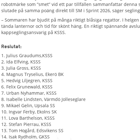
robotmärke som ”smet” vid ett par tillfällen sammanfattar denna si
slutade på samma poäng direkt till SM i Sprint 2026, säger segli
– Sommaren har bjudit på många riktigt blåsiga regattor. I helgen
tända lanternor och tid för skönt häng. En riktigt spännande avslu
kappseglingsansvarig på KSSS.
Reslutat:
1. Julius Graudums,KSSS
2. Ida Elfving, KSSS
3. Julia Gross, KSSS
4. Magnus Tryselius, Ekerö BK
5. Hedvig Liljegren, KSSS
6. Felix Grunewald, KSSS
7. Urban Nyhammar, KSSS
8. Isabelle Lindsten, Värmdö Jolleseglare
9. Mikael Gelin, Upsala SS
10. Ingvar Ferby, Ekolns SK
11. Lova Barthelson, KSSS
12. Stefan Pierrau, KSSS
13. Tom Hogård, Edsvikens SS
14. Isak Rydholm, GKSS