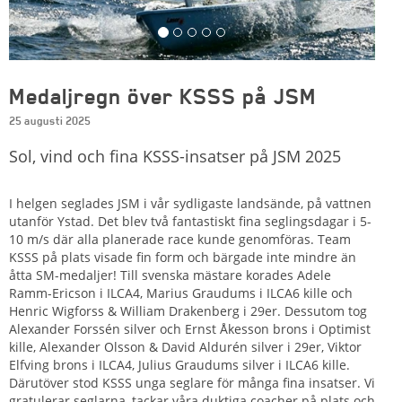
Medaljregn över KSSS på JSM
25 augusti 2025
Sol, vind och fina KSSS-insatser på JSM 2025
I helgen seglades JSM i vår sydligaste landsände, på vattnen
utanför Ystad. Det blev två fantastiskt fina seglingsdagar i 5-
10 m/s där alla planerade race kunde genomföras. Team
KSSS på plats visade fin form och bärgade inte mindre än
åtta SM-medaljer! Till svenska mästare korades Adele
Ramm-Ericson i ILCA4, Marius Graudums i ILCA6 kille och
Henric Wigforss & William Drakenberg i 29er. Dessutom tog
Alexander Forssén silver och Ernst Åkesson brons i Optimist
kille, Alexander Olsson & David Aldurén silver i 29er, Viktor
Elfving brons i ILCA4, Julius Graudums silver i ILCA6 kille.
Därutöver stod KSSS unga seglare för många fina insatser. Vi
gratulerar seglarna, tackar våra duktiga coacher på plats och