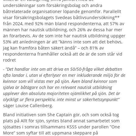
undersökningar som försäkringsbolag och andra
båtrelaterade organisationer löpande genomför. Parallellt
visar försäkringsbolagets Svedeas båtlivsundersökning**
från 2024, med 92% män bland respondenterna, att 57% av
männen har nautisk utbildning, och 26% av dessa har mer
än förarbevis. Av de som inte har nautisk utbildning uppger
53% att anledningen är att ”känns inte som att det behövs,
jag kan framföra båten säkert ändå” – och 81% av
respondenterna framhåller också att de är de som står vid
rodret
- ”Det handlar inte om att driva en 50/50-fråga vilket debatten
ofta landar i, utan vi efterlyser en mer inkluderande miljö för de
kvinnor som vill vistas mer på sjön. Även bland kvinnor som
själva är båtägare och har en relevant nautisk utbildning
upplever den absoluta majoriteten ojämlikhet på sjön. Det är
olyckligt ur flera perspektiv, inte minst ur säkerhetssynpunkt”
säger Louise Callenberg.
Bland initiativen som She Captain gör, och som också tog
plats på Allt för sjön, syntes bland annat samarbetet som
sjösattes i somras tillsammans KSSS under parollen ”One
More” som syftar till att uppmana skeppare på