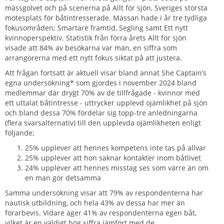
mässgolvet och på scenerna på Allt för sjön, Sveriges största
mötesplats för båtintresserade. Mässan hade i år tre tydliga
fokusområden; Smartare framtid, Segling samt Ett nytt
kvinnoperspektiv. Statistik från förra årets Allt för sjön
visade att 84% av besökarna var män, en siffra som
arrangörerna med ett nytt fokus siktat på att justera.
Att frågan fortsatt är aktuell visar bland annat She Captain’s
egna undersökning* som gjordes i november 2024 bland
medlemmar där drygt 70% av de tillfrågade - kvinnor med
ett uttalat båtintresse - uttrycker upplevd ojämlikhet på sjön
och bland dessa 70% fördelar sig topp-tre anledningarna
(flera svarsalternativ) till den upplevda ojämlikheten enligt
följande;
25% upplever att hennes kompetens inte tas på allvar
25% upplever att hon saknar kontakter inom båtlivet
24% upplever att hennes misstag ses som värre än om
en man gör detsamma
Samma undersökning visar att 79% av respondenterna har
nautisk utbildning, och hela 43% av dessa har mer än
förarbevis. Vidare äger 41% av respondenterna egen båt,
vilket är en väldigt hög siffra jämfört med de