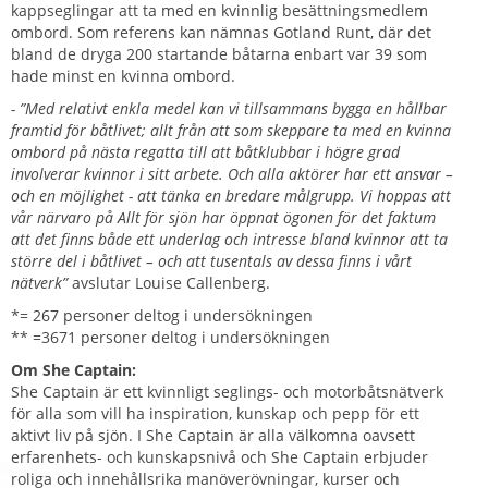
kappseglingar att ta med en kvinnlig besättningsmedlem
ombord. Som referens kan nämnas Gotland Runt, där det
bland de dryga 200 startande båtarna enbart var 39 som
hade minst en kvinna ombord.
- ”Med relativt enkla medel kan vi tillsammans bygga en hållbar
framtid för båtlivet; allt från att som skeppare ta med en kvinna
ombord på nästa regatta till att båtklubbar i högre grad
involverar kvinnor i sitt arbete. Och alla aktörer har ett ansvar –
och en möjlighet - att tänka en bredare målgrupp. Vi hoppas att
vår närvaro på Allt för sjön har öppnat ögonen för det faktum
att det finns både ett underlag och intresse bland kvinnor att ta
större del i båtlivet – och att tusentals av dessa finns i vårt
nätverk”
avslutar Louise Callenberg.
*= 267 personer deltog i undersökningen
** =3671 personer deltog i undersökningen
Om She Captain:
She Captain är ett kvinnligt seglings- och motorbåtsnätverk
för alla som vill ha inspiration, kunskap och pepp för ett
aktivt liv på sjön. I She Captain är alla välkomna oavsett
erfarenhets- och kunskapsnivå och She Captain erbjuder
roliga och innehållsrika manöverövningar, kurser och