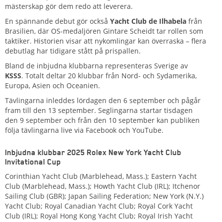
mästerskap gör dem redo att leverera.
En spännande debut gör också
Yacht Club de Ilhabela
från
Brasilien, där OS-medaljören Gintare Scheidt tar rollen som
taktiker. Historien visar att nykomlingar kan överraska – flera
debutlag har tidigare stått på prispallen.
Bland de inbjudna klubbarna representeras Sverige av
KSSS
. Totalt deltar 20 klubbar från Nord- och Sydamerika,
Europa, Asien och Oceanien.
Tävlingarna inleddes lördagen den 6 september och pågår
fram till den 13 september. Seglingarna startar tisdagen
den 9 september och från den 10 september kan publiken
följa tävlingarna live via Facebook och YouTube.
Inbjudna klubbar 2025 Rolex New York Yacht Club
Invitational Cup
Corinthian Yacht Club (Marblehead, Mass.); Eastern Yacht
Club (Marblehead, Mass.); Howth Yacht Club (IRL); Itchenor
Sailing Club (GBR); Japan Sailing Federation; New York (N.Y.)
Yacht Club; Royal Canadian Yacht Club; Royal Cork Yacht
Club (IRL); Royal Hong Kong Yacht Club; Royal Irish Yacht