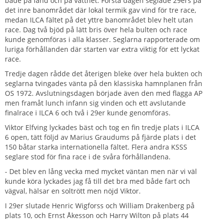
både på land och på vattnet. Första dagen seglade 29ers på
det inre banområdet där lokal termik gav vind för tre race,
medan ILCA fältet på det yttre banområdet blev helt utan
race. Dag två bjöd på lätt bris över hela bulten och race
kunde genomföras i alla klasser. Seglarna rapporterade om
luriga förhållanden där starten var extra viktig för ett lyckat
race.
Tredje dagen rådde det återigen bleke över hela bukten och
seglarna tvingades vänta på den klassiska hamnplanen från
OS 1972. Avslutningsdagen började även den med flagga AP
men framåt lunch infann sig vinden och ett avslutande
finalrace i ILCA 6 och två i 29er kunde genomföras.
Viktor Elfving lyckades bäst och tog en fin tredje plats i ILCA
6 open, tätt följd av Marius Graudums på fjärde plats i det
150 båtar starka internationella fältet. Flera andra KSSS
seglare stod för fina race i de svåra förhållandena.
- Det blev en lång vecka med mycket väntan men när vi väl
kunde köra lyckades jag få till det bra med både fart och
vägval, hälsar en soltrött men nöjd Viktor.
I 29er slutade Henric Wigforss och William Drakenberg på
plats 10, och Ernst Åkesson och Harry Wilton på plats 44