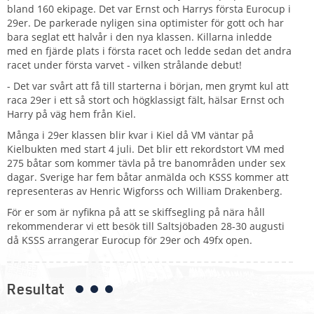
bland 160 ekipage. Det var Ernst och Harrys första Eurocup i
29er. De parkerade nyligen sina optimister för gott och har
bara seglat ett halvår i den nya klassen. Killarna inledde
med en fjärde plats i första racet och ledde sedan det andra
racet under första varvet - vilken strålande debut!
- Det var svårt att få till starterna i början, men grymt kul att
raca 29er i ett så stort och högklassigt fält, hälsar Ernst och
Harry på väg hem från Kiel.
Många i 29er klassen blir kvar i Kiel då VM väntar på
Kielbukten med start 4 juli. Det blir ett rekordstort VM med
275 båtar som kommer tävla på tre banområden under sex
dagar. Sverige har fem båtar anmälda och KSSS kommer att
representeras av Henric Wigforss och William Drakenberg.
För er som är nyfikna på att se skiffsegling på nära håll
rekommenderar vi ett besök till Saltsjöbaden 28-30 augusti
då KSSS arrangerar Eurocup för 29er och 49fx open.
Resultat