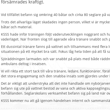
försämrades kraftigt.
Vid tillfället befann sig omkring 40 båtar och cirka 80 seglare på v
Trots det allvarliga läget skadades ingen person, vilket vi är my
båtar och material.
KSSS hade inför träningen följt väderutvecklingen noggrant och ha
väderläget. När fronten slog till agerade våra tränare snabbt och
Ett dussintal tränare fanns på vattnet och tillsammans med flera 
situationen på ett mycket bra sätt. Fokus låg hela tiden på att få 
Sjöräddningen larmades och var snabbt på plats med både räddni
ambulans deltog i insatsen.
Vi vill rikta ett stort tack till våra tränare, ledare, funktionärer,
det stora engagemang och den snabba insats som gjordes under k
Det är viktigt att understryka att det inte handlade om nybörjarv
befann sig ute på vattnet bestod av vana och aktiva kappseglings
förhållanden. Seglarskolans verksamhet befann sig på land när ov
KSSS kommer nu att gå igenom händelsen internt och sammanställ