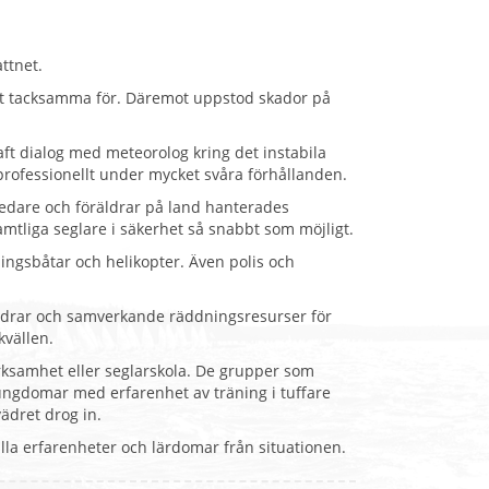
attnet.
cket tacksamma för. Däremot uppstod skador på
ft dialog med meteorolog kring det instabila
 professionellt under mycket svåra förhållanden.
ledare och föräldrar på land hanterades
samtliga seglare i säkerhet så snabbt som möjligt.
ngsbåtar och helikopter. Även polis och
 föräldrar och samverkande räddningsresurser för
vällen.
erksamhet eller seglarskola. De grupper som
ungdomar med erfarenhet av träning i tuffare
ädret drog in.
a erfarenheter och lärdomar från situationen.