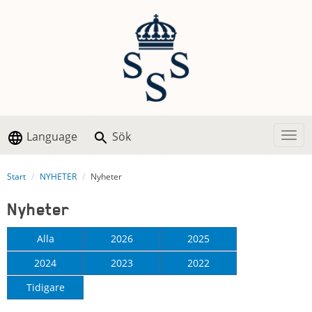
Language
Sök
Togg
Start
NYHETER
Nyheter
Nyheter
Alla
2026
2025
2024
2023
2022
Tidigare