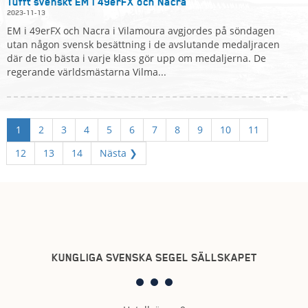
Tufft svenskt EM i 49erFX och Nacra
2023-11-13
EM i 49erFX och Nacra i Vilamoura avgjordes på söndagen
utan någon svensk besättning i de avslutande medaljracen
där de tio bästa i varje klass gör upp om medaljerna. De
regerande världsmästarna Vilma...
1
2
3
4
5
6
7
8
9
10
11
12
13
14
Nästa ❯
KUNGLIGA SVENSKA SEGEL SÄLLSKAPET