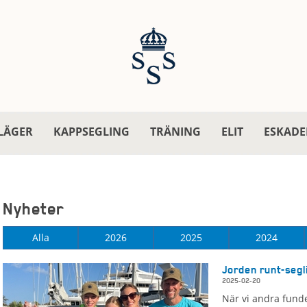
LÄGER
KAPPSEGLING
TRÄNING
ELIT
ESKADE
Nyheter
Alla
2026
2025
2024
Jorden runt-segl
2025-02-20
När vi andra funde