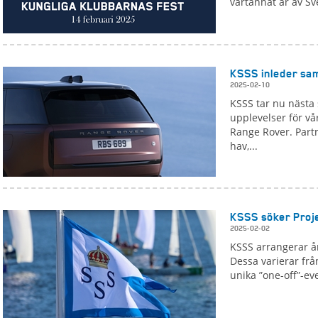
vartannat år av Sv
KSSS inleder sa
2025-02-10
KSSS tar nu nästa 
upplevelser för 
Range Rover. Part
hav,...
KSSS söker Proj
2025-02-02
KSSS arrangerar år
Dessa varierar frå
unika ”one-off”-ev