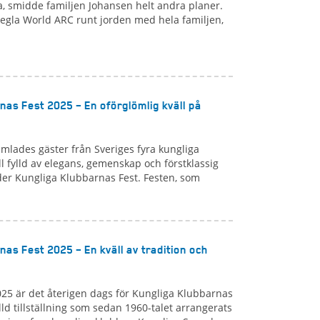
a, smidde familjen Johansen helt andra planer.
segla World ARC runt jorden med hela familjen,
nas Fest 2025 – En oförglömlig kväll på
mlades gäster från Sveriges fyra kungliga
ll fylld av elegans, gemenskap och förstklassig
er Kungliga Klubbarnas Fest. Festen, som
as Fest 2025 – En kväll av tradition och
025 är det återigen dags för Kungliga Klubbarnas
lld tillställning som sedan 1960-talet arrangerats