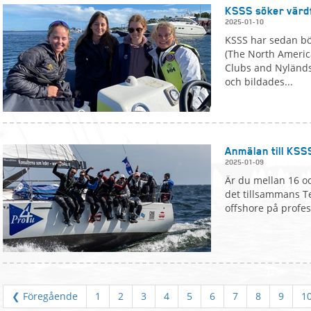
KSSS söker värdf
2025-01-10
KSSS har sedan bö
(The North Americ
Clubs and Nyländsk
och bildades...
Anmälan till KSS
2025-01-09
Är du mellan 16 oc
det tillsammans T
offshore på professi
❮ Föregående
1
2
3
4
5
6
7
8
9
1