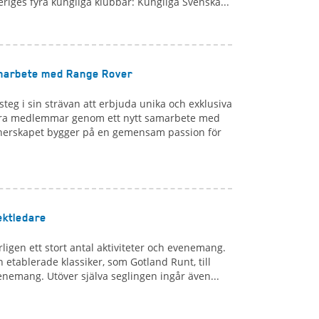
eriges fyra kungliga klubbar: Kungliga Svenska...
marbete med Range Rover
steg i sin strävan att erbjuda unika och exklusiva
våra medlemmar genom ett nytt samarbete med
nerskapet bygger på en gemensam passion för
ektledare
ligen ett stort antal aktiviteter och evenemang.
n etablerade klassiker, som Gotland Runt, till
enemang. Utöver själva seglingen ingår även...