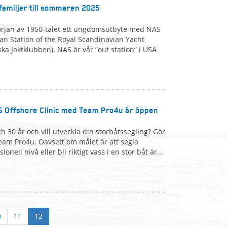
amiljer till sommaren 2025
rjan av 1950-talet ett ungdomsutbyte med NAS
an Station of the Royal Scandinavian Yacht
a Jaktklubben). NAS är vår ”out station” i USA
S Offshore Clinic med Team Pro4u är öppen
h 30 år och vill utveckla din storbåtssegling? Gör
eam Pro4u. Oavsett om målet är att segla
onell nivå eller bli riktigt vass i en stor båt är...
0
11
12