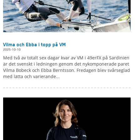
Vilma och Ebba i topp på VM
2025-10-10
Med två av totalt sex dagar kvar av VM i 49erFX på Sardinien
är det svenskt i ledningen genom det nykomponerade paret
Vilma Bobeck och Ebba Berntsson. Fredagen blev svårseglad
med lätta och varierande...