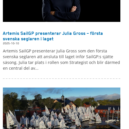
Artemis SailGP presenterar Julia Gross – första
svenska seglaren i laget
2025-10-10
Artemis SailGP presenterar Julia Gross som den första
svenska seglaren att ansluta till laget inför SailGP:s sjätte
säsong. Julia tar plats i rollen som Strategist och blir därmed
en central del av...