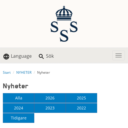
Language
Sök
Togg
Start
NYHETER
Nyheter
Nyheter
Alla
2026
2025
2024
2023
2022
Tidigare