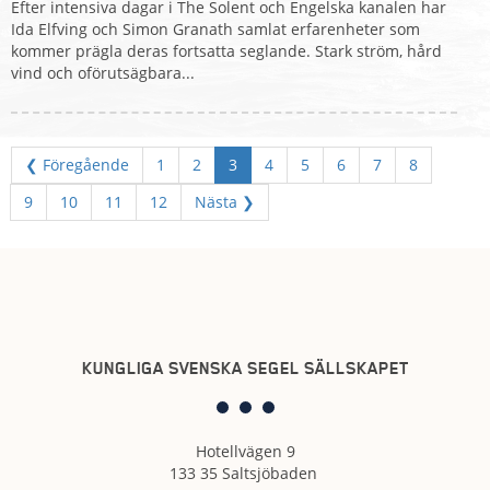
Efter intensiva dagar i The Solent och Engelska kanalen har
Ida Elfving och Simon Granath samlat erfarenheter som
kommer prägla deras fortsatta seglande. Stark ström, hård
vind och oförutsägbara...
❮ Föregående
1
2
3
4
5
6
7
8
9
10
11
12
Nästa ❯
KUNGLIGA SVENSKA SEGEL SÄLLSKAPET
Hotellvägen 9
133 35 Saltsjöbaden