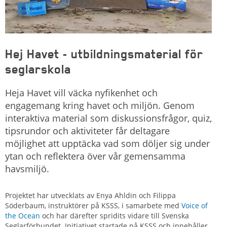
Hej Havet - utbildningsmaterial för
seglarskola
Heja Havet vill väcka nyfikenhet och
engagemang kring havet och miljön. Genom
interaktiva material som diskussionsfrågor, quiz,
tipsrundor och aktiviteter får deltagare
möjlighet att upptäcka vad som döljer sig under
ytan och reflektera över vår gemensamma
havsmiljö.
Projektet har utvecklats av Enya Ahldin och Filippa
Söderbaum, instruktörer på KSSS, i samarbete med
Voice of
the Ocean
och har därefter spridits vidare till Svenska
Seglarförbundet. Initiativet startade på KSSS och innehåller