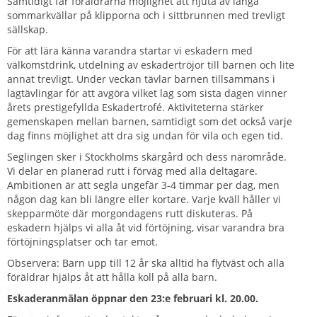
Samtidigt får föräldrarna möjlighet att njuta av långa
sommarkvällar på klipporna och i sittbrunnen med trevligt
sällskap.
För att lära känna varandra startar vi eskadern med
välkomstdrink, utdelning av eskadertröjor till barnen och lite
annat trevligt. Under veckan tävlar barnen tillsammans i
lagtävlingar för att avgöra vilket lag som sista dagen vinner
årets prestigefyllda Eskadertrofé. Aktiviteterna stärker
gemenskapen mellan barnen, samtidigt som det också varje
dag finns möjlighet att dra sig undan för vila och egen tid.
Seglingen sker i Stockholms skärgård och dess närområde.
Vi delar en planerad rutt i förväg med alla deltagare.
Ambitionen är att segla ungefär 3-4 timmar per dag, men
någon dag kan bli längre eller kortare. Varje kväll håller vi
skepparmöte där morgondagens rutt diskuteras. På
eskadern hjälps vi alla åt vid förtöjning, visar varandra bra
förtöjningsplatser och tar emot.
Observera: Barn upp till 12 år ska alltid ha flytväst och alla
föräldrar hjälps åt att hålla koll på alla barn.
Eskaderanmälan öppnar den 23:e februari kl. 20.00.