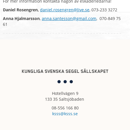
För mer information kontakta någon av eskaderledarna!
Daniel Rosengren,
daniel.rosengren@live.se
, 073-233 3272
Anna Hjalmarsson
,
anna.santesson@gmail.com
, 070-849 75
61
KUNGLIGA SVENSKA SEGEL SÄLLSKAPET
Hotellvägen 9
133 35 Saltsjöbaden
08-556 166 80
ksss@ksss.se