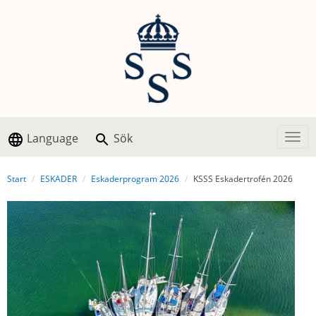
Language
Sök
Togg
Start
ESKADER
Eskaderprogram 2026
KSSS Eskadertrofén 2026