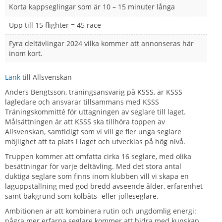
Korta kappseglingar som är 10 – 15 minuter långa
Upp till 15 flighter = 45 race
Fyra deltävlingar 2024 vilka kommer att annonseras här
inom kort.
Länk
till Allsvenskan
Anders Bengtsson, träningsansvarig på KSSS, är KSSS
lagledare och ansvarar tillsammans med KSSS
Träningskommitté för uttagningen av seglare till laget.
Målsättningen är att KSSS ska tillhöra toppen av
Allsvenskan, samtidigt som vi vill ge fler unga seglare
möjlighet att ta plats i laget och utvecklas på hög nivå.
Truppen kommer att omfatta cirka 16 seglare, med olika
besättningar för varje deltävling. Med det stora antal
duktiga seglare som finns inom klubben vill vi skapa en
laguppställning med god bredd avseende ålder, erfarenhet
samt bakgrund som kölbåts- eller jolleseglare.
Ambitionen är att kombinera rutin och ungdomlig energi:
några mer erfarna seglare kommer att bidra med kunskap