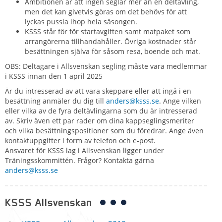
Ambitionen är att ingen seglar mer än en deltävling,
men det kan givetvis göras om det behövs för att
lyckas pussla ihop hela säsongen.
KSSS står för för startavgiften samt matpaket som
arrangörerna tillhandahåller. Övriga kostnader står
besättningen själva för såsom resa, boende och mat.
OBS: Deltagare i Allsvenskan segling måste vara medlemmar
i KSSS innan den 1 april 2025
Är du intresserad av att vara skeppare eller att ingå i en
besättning anmäler du dig till
anders@ksss.se
. Ange vilken
eller vilka av de fyra deltävlingarna som du är intresserad
av. Skriv även ett par rader om dina kappseglingsmeriter
och vilka besättningspositioner som du föredrar. Ange även
kontaktuppgifter i form av telefon och e-post.
Ansvaret för KSSS lag i Allsvenskan ligger under
Träningsskommittén. Frågor? Kontakta gärna
anders@ksss.se
KSSS Allsvenskan