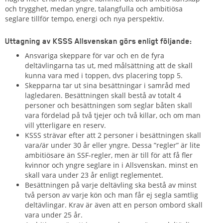
och trygghet, medan yngre, talangfulla och ambitiösa
seglare tillför tempo, energi och nya perspektiv.
Uttagning av KSSS Allsvenskan görs enligt följande:
Ansvariga skeppare för var och en de fyra
deltävlingarna tas ut, med målsättning att de skall
kunna vara med i toppen, dvs placering topp 5.
Skepparna tar ut sina besättningar i samråd med
lagledaren. Besättningen skall bestå av totalt 4
personer och besättningen som seglar båten skall
vara fördelad på två tjejer och två killar, och om man
vill ytterligare en reserv.
KSSS strävar efter att 2 personer i besättningen skall
vara/är under 30 år eller yngre. Dessa ”regler” är lite
ambitiösare än SSF-regler, men är till för att få fler
kvinnor och yngre seglare in i Allsvenskan. minst en
skall vara under 23 år enligt reglementet.
Besättningen på varje deltävling ska bestå av minst
två person av varje kön och man får ej segla samtlig
deltävlingar. Krav är även att en person ombord skall
vara under 25 år.