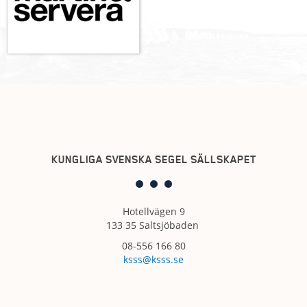
KUNGLIGA SVENSKA SEGEL SÄLLSKAPET
Hotellvägen 9
133 35 Saltsjöbaden
08-556 166 80
ksss@ksss.se