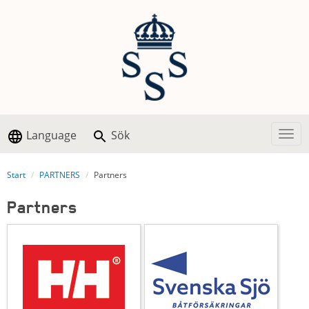
Language
Sök
Togg
Start
PARTNERS
Partners
Partners