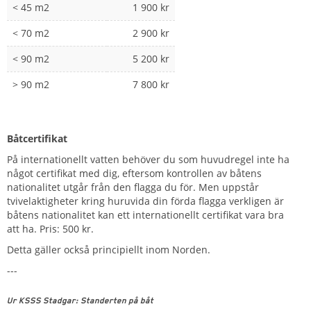
< 45 m2
1 900 kr
< 70 m2
2 900 kr
< 90 m2
5 200 kr
> 90 m2
7 800 kr
Båtcertifikat
På internationellt vatten behöver du som huvudregel inte ha
något certifikat med dig, eftersom kontrollen av båtens
nationalitet utgår från den flagga du för. Men uppstår
tvivelaktigheter kring huruvida din förda flagga verkligen är
båtens nationalitet kan ett internationellt certifikat vara bra
att ha. Pris: 500 kr.
Detta gäller också principiellt inom Norden.
---
Ur KSSS Stadgar: Standerten på båt