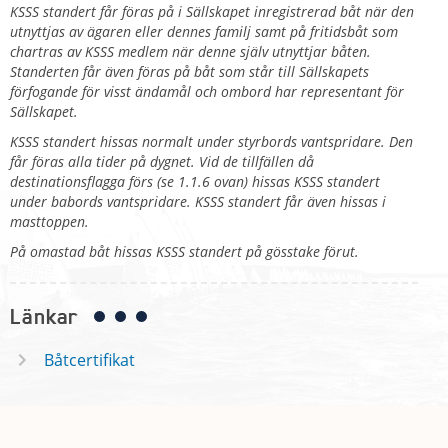
KSSS standert får föras på i Sällskapet inregistrerad båt när den
utnyttjas av ägaren eller dennes familj samt på fritidsbåt som
chartras av KSSS medlem när denne själv utnyttjar båten.
Standerten får även föras på båt som står till Sällskapets
förfogande för visst ändamål och ombord har representant för
Sällskapet.
KSSS standert hissas normalt under styrbords vantspridare. Den
får föras alla tider på dygnet. Vid de tillfällen då
destinationsflagga förs (se 1.1.6 ovan) hissas KSSS standert
under babords vantspridare. KSSS standert får även hissas i
masttoppen.
På omastad båt hissas KSSS standert på gösstake förut.
Länkar
Båtcertifikat