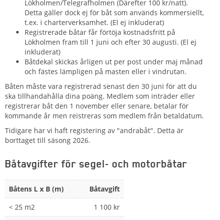
Lökholmen/Telegrafholmen (Därefter 100 kr/natt).
Detta gäller dock ej för båt som används kommersiellt,
t.ex. i charterverksamhet. (El ej inkluderat)
Registrerade båtar får förtöja kostnadsfritt på
Lökholmen fram till 1 juni och efter 30 augusti. (El ej
inkluderat)
Båtdekal skickas årligen ut per post under maj månad
och fästes lämpligen på masten eller i vindrutan.
Båten måste vara registrerad senast den 30 juni för att du
ska tillhandahålla dina poäng. Medlem som inträder eller
registrerar båt den 1 november eller senare, betalar för
kommande år men reistreras som medlem från betaldatum.
Tidigare har vi haft registering av "andrabåt". Detta är
borttaget till säsong 2026.
Båtavgifter för segel- och motorbåtar
Båtens L x B (m)
Båtavgift
< 25 m2
1 100 kr