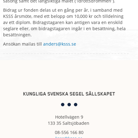
säsong samt det långsiktiga målet (”idrottsdrömmen”).
Bidrag ur fonden delas ut en gång per år, i samband med
KSSS årsmöte, med ett belopp om 10,000 kr och tilldelning
av ett diplom. Bidragstagaren kan antigen vara en enskild
seglare eller, om bidragstagaren ingår i en besättning, hela
besättningen.
Ansökan mailas till
anders@ksss.se
KUNGLIGA SVENSKA SEGEL SÄLLSKAPET
Hotellvägen 9
133 35 Saltsjöbaden
08-556 166 80