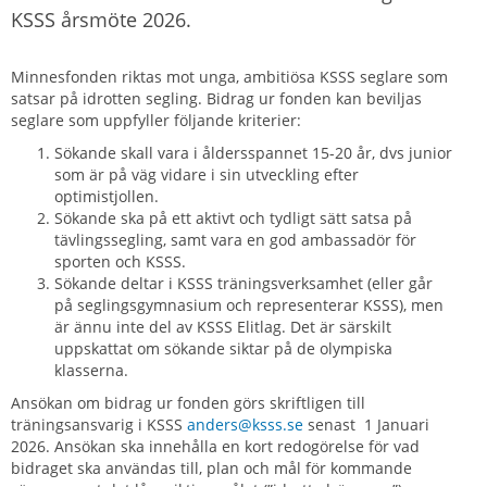
KSSS årsmöte 2026.
Minnesfonden riktas mot unga, ambitiösa KSSS seglare som
satsar på idrotten segling. Bidrag ur fonden kan beviljas
seglare som uppfyller följande kriterier:
Sökande skall vara i åldersspannet 15-20 år, dvs junior
som är på väg vidare i sin utveckling efter
optimistjollen.
Sökande ska på ett aktivt och tydligt sätt satsa på
tävlingssegling, samt vara en god ambassadör för
sporten och KSSS.
Sökande deltar i KSSS träningsverksamhet (eller går
på seglingsgymnasium och representerar KSSS), men
är ännu inte del av KSSS Elitlag. Det är särskilt
uppskattat om sökande siktar på de olympiska
klasserna.
Ansökan om bidrag ur fonden görs skriftligen till
träningsansvarig i KSSS
anders@ksss.se
senast 1 Januari
2026. Ansökan ska innehålla en kort redogörelse för vad
bidraget ska användas till, plan och mål för kommande