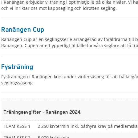
I Ranängen erbjuder vi träning i optimistjolle på olika nivåer. Vi h
och vi inriktar oss mot kappsegling och idrotten segling.
Ranängen Cup
Ranängen Cup är en seglingsserie arrangerad av föräldrarna till b
Ranängen. Cupen är ett ypperligt tillfälle för våra seglare att få t
Fysträning
Fysträningen i Ranängen körs under vintersäsong för att hålla ig
seglingssäsong
Träningsavgifter - Ranängen 2024:
TEAM KSSS 1
2 250 kr/termin inkl. båthyra krav på medlemsk
TEAM KSSS 2
3 000 kr/termin