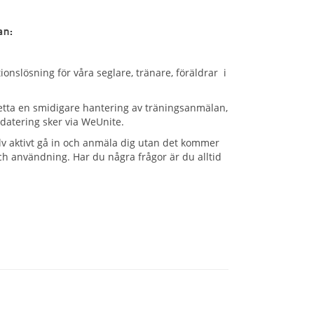
an:
slösning för våra seglare, tränare, föräldrar i
etta en smidigare hantering av träningsanmälan,
datering sker via WeUnite.
lv aktivt gå in och anmäla dig utan det kommer
g och användning. Har du några frågor är du alltid