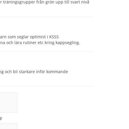
ar träningsgrupper från grön upp till svart nivå
arn som seglar optimist i KSSS
räna och lära rutiner etc kring kappsegling.
ång och bli starkare inför kommande
ap