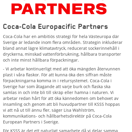
Coca-Cola Europacific Partners
Coca-Cola har en ambitiös strategi för hela Västeuropa där
Sverige är ledande inom flera områden. Strategin inkluderar
bland annat lägre klimatavtryck, reducerat sockerinnehåll i
dryckerna, minskad vattenförbrukning, hållbara transporter
och inte minst hållbara förpackningar.
- Vi arbetar kontinuerligt med att öka mängden återvunnen
plast i våra flaskor. För att kunna öka den siffran måste
förpackningarna komma in i retursystemet. Coca-Cola i
Sverige har som åtagande att varje burk och flaska ska
samlas in och inte bli till skräp eller hamna i naturen. Vi
arbetar redan hårt för att öka kännedomen om behovet av
insamling och genom att bli huvudpartner till KSSS hoppas
vi att nå ut till ännu fler, säger Lisa Wahlström,
kommunikations- och hållbarhetsdirektör på Coca-Cola
European Partners i Sverige.
För KSSS är det ett naturligt samarbete då vi delar samma