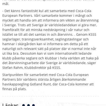
mål.
- Det känns fantastiskt kul att samarbeta med Coca-Cola
European Partners. Vårt samarbete kommer i mångt och
mycket att handla om att informera om vikten av återvinning
i Sverige. Trots att Sverige är världsledandekan vi göra mer,
framförallt för att minska nedskräpning i vår natur och
istället se till att det samlas in och återvinns. . Genom KSSS
seglarläger, träningsverksamhet, seglingstävlingar och
hamnar i skärgården kan vi informera om detta på ett
naturligt och relevant sätt på platser där vi normal inte når
ut lika bra. Dessutom kan vi som internationellt ledande
klubb påverka seglare och klubbar i hela världen att haka på
det återvinningsarbete där Sverige är världsledande, säger
Stefan Rahm, Klubbdirektör på KSSS.
Startpunkten för samarbetet med Coca-Cola European
Partners blir världens största årligen återkommande
havskappsegling Gotland Runt, där Coca-Cola kommer att
finnas på plats.
Länkar