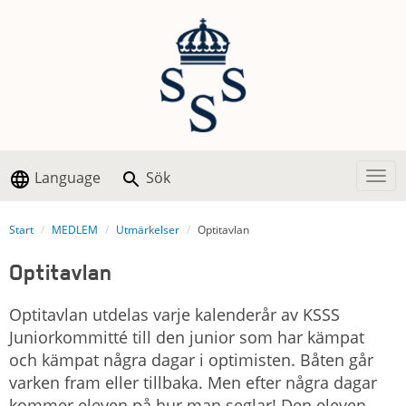
Language
Sök
Togg
Start
MEDLEM
Utmärkelser
Optitavlan
Optitavlan
Optitavlan utdelas varje kalenderår av KSSS
Juniorkommitté till den junior som har kämpat
och kämpat några dagar i optimisten. Båten går
varken fram eller tillbaka. Men efter några dagar
kommer eleven på hur man seglar! Den eleven