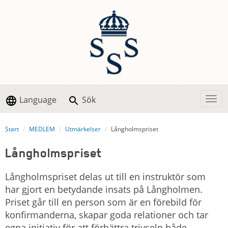
Language
Sök
Togg
Start
MEDLEM
Utmärkelser
Långholmspriset
Långholmspriset
Långholmspriset delas ut till en instruktör som
har gjort en betydande insats på Långholmen.
Priset går till en person som är en förebild för
konfirmanderna, skapar goda relationer och tar
egna initiativ för att förbättra trivseln både