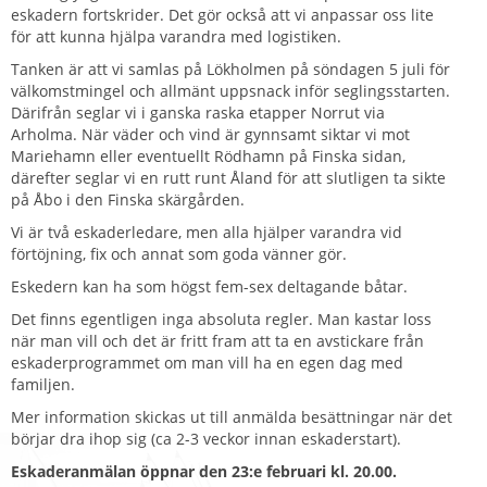
eskadern fortskrider. Det gör också att vi anpassar oss lite
för att kunna hjälpa varandra med logistiken.
Tanken är att vi samlas på Lökholmen på söndagen 5 juli för
välkomstmingel och allmänt uppsnack inför seglingsstarten.
Därifrån seglar vi i ganska raska etapper Norrut via
Arholma. När väder och vind är gynnsamt siktar vi mot
Mariehamn eller eventuellt Rödhamn på Finska sidan,
därefter seglar vi en rutt runt Åland för att slutligen ta sikte
på Åbo i den Finska skärgården.
Vi är två eskaderledare, men alla hjälper varandra vid
förtöjning, fix och annat som goda vänner gör.
Eskedern kan ha som högst fem-sex deltagande båtar.
Det finns egentligen inga absoluta regler. Man kastar loss
när man vill och det är fritt fram att ta en avstickare från
eskaderprogrammet om man vill ha en egen dag med
familjen.
Mer information skickas ut till anmälda besättningar när det
börjar dra ihop sig (ca 2-3 veckor innan eskaderstart).
Eskaderanmälan öppnar den 23:e februari kl. 20.00.