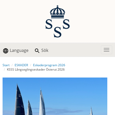
Language
Sök
Togg
Start
ESKADER
Eskaderprogram 2026
KSSS Långseglingseskader Österut 2026