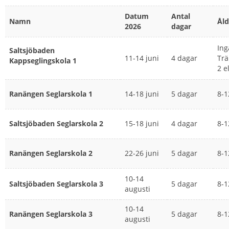
Datum
Antal
Namn
Åld
2026
dagar
Ing
Saltsjöbaden
11-14 juni
4 dagar
Trä
Kappseglingskola 1
2 e
Ranängen Seglarskola 1
14-18 juni
5 dagar
8-1
Saltsjöbaden Seglarskola 2
15-18 juni
4 dagar
8-1
Ranängen Seglarskola 2
22-26 juni
5 dagar
8-1
10-14
Saltsjöbaden Seglarskola 3
5 dagar
8-1
augusti
10-14
Ranängen Seglarskola 3
5 dagar
8-1
augusti