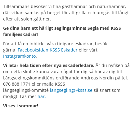
Tillsammans besöker vi fina gästhamnar och naturhamnar,
där vi kan samlas på berget för att grilla och umgås till långt
efter att solen gått ner.
Ge dina barn ett härligt seglingsminne! Segla med KSSS
familjeeskadrar!
För att få en inblick i våra tidigare eskadrar, besök
gärna
Facebooksidan KSSS Eskader
eller vårt
Instagramkonto
.
Vi letar hela tiden efter nya eskaderledare.
Är du nyfiken på
om detta skulle kunna vara något för dig så hör av dig till
Långseglingskommitténs ordförande Andreas Nordin på tel.
076 888 1771 eller maila KSSS
långseglingskommitté
langsegling@ksss.se
så snart som
möjligt. Läs mer
här.
Vi ses i sommar!