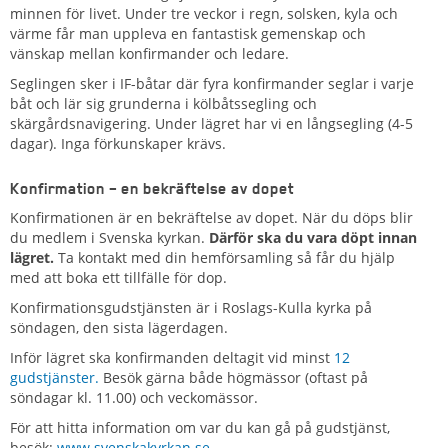
minnen för livet. Under tre veckor i regn, solsken, kyla och
värme får man uppleva en fantastisk gemenskap och
vänskap mellan konfirmander och ledare.
Seglingen sker i IF-båtar där fyra konfirmander seglar i varje
båt och lär sig grunderna i kölbåtssegling och
skärgårdsnavigering. Under lägret har vi en långsegling (4-5
dagar). Inga förkunskaper krävs.
Konfirmation – en bekräftelse av dopet
Konfirmationen är en bekräftelse av dopet. När du döps blir
du medlem i Svenska kyrkan.
Därför ska du vara döpt innan
lägret.
Ta kontakt med din hemförsamling så får du hjälp
med att boka ett tillfälle för dop.
Konfirmationsgudstjänsten är i Roslags-Kulla kyrka på
söndagen, den sista lägerdagen.
Inför lägret ska konfirmanden deltagit vid minst
12
gudstjänster.
Besök gärna både högmässor (oftast på
söndagar kl. 11.00) och veckomässor.
För att hitta information om var du kan gå på gudstjänst,
besök:
www.svenskakyrkan.se