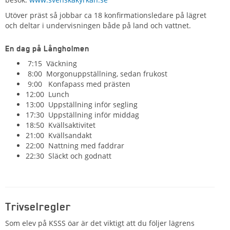
Utöver präst så jobbar ca 18 konfirmationsledare på lägret
och deltar i undervisningen både på land och vattnet.
En dag på Långholmen
7:15 Väckning
8:00 Morgonuppställning, sedan frukost
9:00 Konfapass med prästen
12:00 Lunch
13:00 Uppställning inför segling
17:30 Uppställning inför middag
18:50 Kvällsaktivitet
21:00 Kvällsandakt
22:00 Nattning med faddrar
22:30 Släckt och godnatt
Trivselregler
Som elev på KSSS öar är det viktigt att du följer lägrens