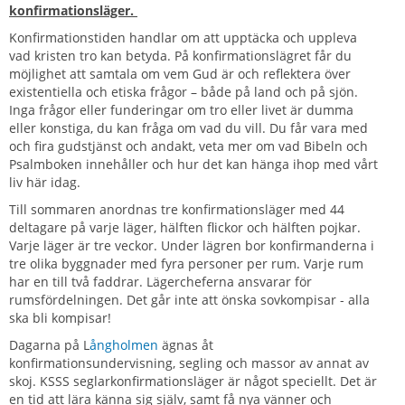
konfirmationsläger.
Konfirmationstiden handlar om att upptäcka och uppleva
vad kristen tro kan betyda. På konfirmationslägret får du
möjlighet att samtala om vem Gud är och reflektera över
existentiella och etiska frågor – både på land och på sjön.
Inga frågor eller funderingar om tro eller livet är dumma
eller konstiga, du kan fråga om vad du vill. Du får vara med
och fira gudstjänst och andakt, veta mer om vad Bibeln och
Psalmboken innehåller och hur det kan hänga ihop med vårt
liv här idag.
Till sommaren anordnas tre konfirmationsläger med 44
deltagare på varje läger, hälften flickor och hälften pojkar.
Varje läger är tre veckor. Under lägren bor konfirmanderna i
tre olika byggnader med fyra personer per rum. Varje rum
har en till två faddrar. Lägercheferna ansvarar för
rumsfördelningen. Det går inte att önska sovkompisar - alla
ska bli kompisar!
Dagarna på L
ångholmen
ägnas åt
konfirmationsundervisning, segling och massor av annat av
skoj. KSSS seglarkonfirmationsläger är något speciellt. Det är
en tid att lära känna sig själv, samt få nya vänner och