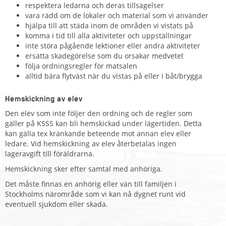
respektera ledarna och deras tillsägelser
vara rädd om de lokaler och material som vi använder
hjälpa till att städa inom de områden vi vistats på
komma i tid till alla aktiviteter och uppställningar
inte störa pågående lektioner eller andra aktiviteter
ersätta skadegörelse som du orsakar medvetet
följa ordningsregler för matsalen
alltid bära flytväst när du vistas på eller i båt/brygga
Hemskickning av elev
Den elev som inte följer den ordning och de regler som
gäller på KSSS kan bli hemskickad under lägertiden. Detta
kan gälla tex kränkande beteende mot annan elev eller
ledare. Vid hemskickning av elev återbetalas ingen
lageravgift till föräldrarna.
Hemskickning sker efter samtal med anhöriga.
Det måste finnas en anhörig eller vän till familjen i
Stockholms närområde som vi kan nå dygnet runt vid
eventuell sjukdom eller skada.