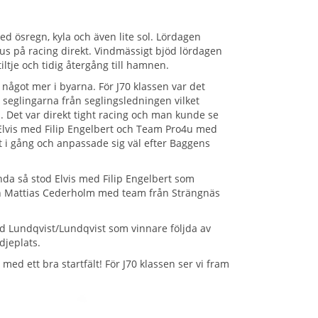
ed ösregn, kyla och även lite sol. Lördagen
okus på racing direkt. Vindmässigt bjöd lördagen
iltje och tidig återgång till hamnen.
något mer i byarna. För J70 klassen var det
eglingarna från seglingsledningen vilket
 Det var direkt tight racing och man kunde se
 Elvis med Filip Engelbert och Team Pro4u med
 i gång och anpassade sig väl efter Baggens
nda så stod Elvis med Filip Engelbert som
och Mattias Cederholm med team från Strängnäs
od Lundqvist/Lundqvist som vinnare följda av
djeplats.
ed ett bra startfält! För J70 klassen ser vi fram