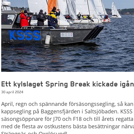
Ett kylslaget Spring Break kickade ig
30 april 2024
April, regn och spännande försäsongssegling, så ka
kappsegling på Baggensfjärden i Saltsjöbaden. KSSS 
säsongsöppnare för J70 och F18 och till årets regatta
med de flesta av ostkustens bästa besättningar närva
Strängnäs och Oxelösund!