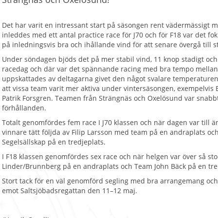
Det har varit en intressant start på säsongen rent vädermässigt m
inleddes med ett antal practice race för J70 och för F18 var det f
på inledningsvis bra och ihållande vind för att senare övergå till st
Under söndagen bjöds det på mer stabil vind, 11 knop stadigt och 
racedag och där var det spännande racing med bra tempo mellan s
uppskattades av deltagarna givet den något svalare temperaturen.
att vissa team varit mer aktiva under vintersäsongen, exempelvis
Patrik Forsgren. Teamen från Strängnäs och Oxelösund var snabbt
förhållanden.
Totalt genomfördes fem race I J70 klassen och när dagen var till ä
vinnare tätt följda av Filip Larsson med team på en andraplats 
Segelsällskap på en tredjeplats.
I F18 klassen genomfördes sex race och när helgen var över så st
Linder/Brunnberg på en andraplats och Team John Bäck på en tre
Stort tack för en väl genomförd segling med bra arrangemang och m
emot Saltsjöbadsregattan den 11–12 maj.