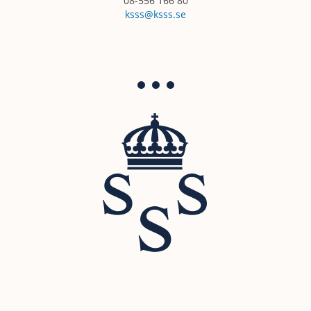
08-556 166 80
ksss@ksss.se