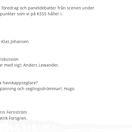
ta föredrag och paneldebatter från scenen under
unkter som vi på KSSS håller i.
 Klas Johansen
diskussion
lar med sig!; Anders Lewander.
ka havskappseglare?
, spänning och seglingsdrömmar!; Hugo
arin Fernström
trik Forsgren.