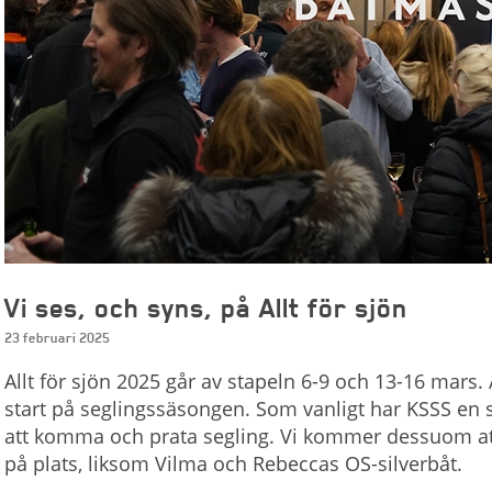
Vi ses, och syns, på Allt för sjön
23 februari 2025
Allt för sjön 2025 går av stapeln 6-9 och 13-16 mars. 
start på seglingssäsongen. Som vanligt har KSSS en 
att komma och prata segling. Vi kommer dessuom at
på plats, liksom Vilma och Rebeccas OS-silverbåt.