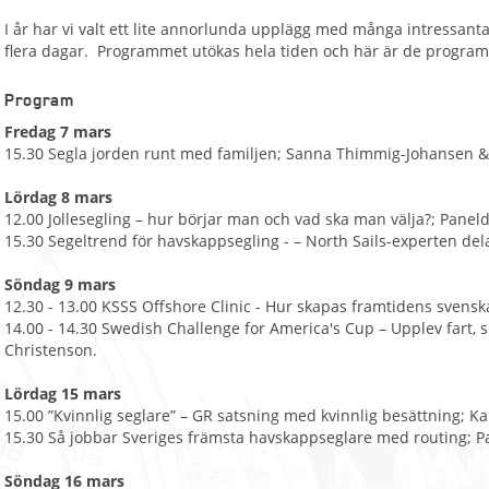
I år har vi valt ett lite annorlunda upplägg med många intressan
flera dagar. Programmet utökas hela tiden och här är de programp
Program
Fredag 7 mars
15.30 Segla jorden runt med familjen; Sanna Thimmig-Johansen &
Lördag 8 mars
12.00 Jollesegling – hur börjar man och vad ska man välja?; Panel
15.30 Segeltrend för havskappsegling -
– North Sails-experten de
Söndag 9 mars
12.30 - 13.00 KSSS Offshore Clinic - Hur skapas framtidens svens
14.00 - 14.30 Swedish Challenge for America's Cup – Upplev fart
Christenson.
Lördag 15 mars
15.00 ”Kvinnlig seglare” – GR satsning med kvinnlig besättning; K
15.30 Så jobbar Sveriges främsta havskappseglare med routing; Pa
Söndag 16 mars