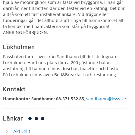
hjälp av mooringlinor som är fästa vid bryggorna. Linan går
därifrån ner till botten där den fäster vid en kätting. Det blir
alltså som ett fast installerat ankare.
Vid frågor eller
funderingar går det alltid bra att ringa till hamnkontoret alt.
ta kontakt med hamvakterna som står på bryggorna!
ANKRING FÖRBJUDEN.
Lökholmen
Passbåten tar er över från Sandhamn till det lite lugnare
Lökholmen. Här finns plats för ca 200 gästande båtar. I
anslutning till hamnen finns duschar, toaletter och bastu.
På Lökholmen finns även Bed&Breakfast och restaurang.
Kontakt
Hamnkontor Sandhamn: 08-571 532 85
,
sandhamn@ksss.se
Länkar
Aktuellt