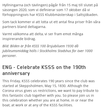
Hyllningarna (och tävlingen) pågår från 15 maj till slutet på
säsongen 2020, som vi definierar som 17 oktober då vi
förhoppningsvis har KSSS Klubbmästerskap i Saltsjöbaden.
Som tack kommer vi att lotta ut ett antal fina priser från våra
partners bland deltagarna.
Varmt välkomna att delta, vi ser fram emot många
inspirerande bidrag.
Bild: Bilden är från KSSS 100 årsjubiluem 1930 då
Jubileumsmiddag hölls i Stockholms Stadshus för över 1000
personer.
ENG -
Celebrate KSSS on the 190th
anniversary
This Friday, KSSS celebrates 190 years since the club was
started at Skeppsholmen, May 15, 1830. Although the
Corona virus gives us restrictions, we want to pay tribute to
this fantastic club together with you. So please join us
in
this celebration
whether you are at home, in or near the
boat, at work or at any of the KSSS facilities.