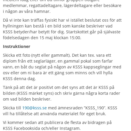
medlemmar, regattadeltagare, lägerdeltagare eller besökare
i någon av våra hamnar.
Då vi inte kan träffas fysiskt har vi istället beslutat oss för att
hyllningen kan bestå i en bild som kanske beskriver vad
KSSS betyder/har betytt för dig. Startskottet går på självaste
födelsedagen den 15 maj klockan 15:00.
Instruktioner
Skicka ett foto (nytt eller gammalt). Det kan tex. vara ett
diplom från ett seglarläger, en gammal pokal som farfar
vann, en båt du seglat på någon av KSSS kappseglingar med
osv eller om ni bara är ett gäng som minns och vill hylla
KSSS denna dag.
Tänk på att det är positivt om det syns att det är KSSS på
bilden (KSSS märket syns) och skriv gärna några korta rader
om vad bilden beskriver.
Skicka till
190@ksss.se
med ämnesraden ”KSSS_190”. KSSS
vill ha tillåtelse att använda materialet för eget bruk.
Vi kommer sedan att publicera de flesta av bidragen på
KSSS Facebooksida och/eller Instagram.