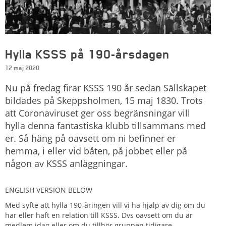
Hylla KSSS på 190-årsdagen
12 maj 2020
Nu på fredag firar KSSS 190 år sedan Sällskapet
bildades på Skeppsholmen, 15 maj 1830. Trots
att Coronaviruset ger oss begränsningar vill
hylla denna fantastiska klubb tillsammans med
er. Så häng på oavsett om ni befinner er
hemma, i eller vid båten, på jobbet eller på
någon av KSSS anläggningar.
ENGLISH VERSION BELOW
Med syfte att hylla 190-åringen vill vi ha hjälp av dig om du
har eller haft en relation till KSSS. Dvs oavsett om du är
medlem idag eller om du tillhör gruppen tidigare