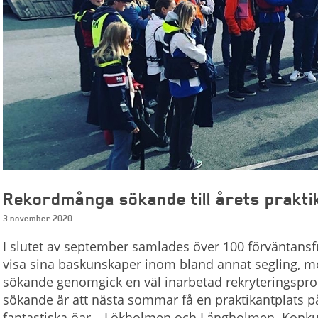
Rekordmånga sökande till årets prakti
3 november 2020
I slutet av september samlades över 100 förväntans
visa sina baskunskaper inom bland annat segling, m
sökande genomgick en väl inarbetad rekryteringsproce
sökande är att nästa sommar få en praktikantplats på
fantastiska öar – Lökholmen och Långholmen. Konkur