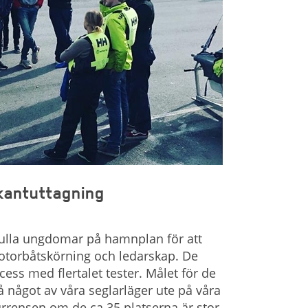
kantuttagning
fulla ungdomar på hamnplan för att
otorbåtskörning och ledarskap. De
ss med flertalet tester. Målet för de
 något av våra seglarläger ute på våra
rensen om de ca 35 platserna är stor,