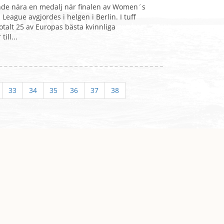
de nära en medalj när finalen av Women´s
League avgjordes i helgen i Berlin. I tuff
talt 25 av Europas bästa kvinnliga
ill...
33
34
35
36
37
38