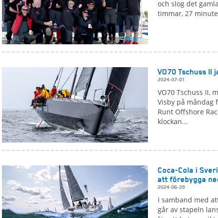
och slog det gamla
timmar, 27 minuter
VO70 Tschuss II 
2024-07-01
VO70 Tschuss II, 
Visby på måndag f
Runt Offshore Race
klockan...
Coca-Cola i Sver
att förebygga ne
2024-06-29
I samband med att
går av stapeln la