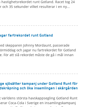
 hastighetsrekordet runt Gotland. Racet tog 24
 och 35 sekunder vilket resulterar i en ny...
jagar fartrekordet runt Gotland
med skepparen Johnny Mordaunt, passerade
örmiddag och jagar nu fartrekordet för Gotland
. För att slå rekordet måste de gå i mål innan
ige sjösätter kampanj under Gotland Runt för
dskräpning och öka insamlingen i skärgården
 världens största havskappsegling Gotland Runt
nserar Coca-Cola i Sverige en insamlingskampanj