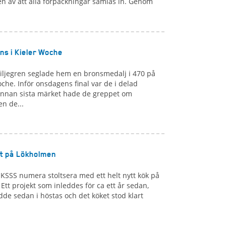
ten av att alla förpackningar samlas in. Genom
ens i Kieler Woche
iljegren seglade hem en bronsmedalj i 470 på
oche. Inför onsdagens final var de i delad
 innan sista märket hade de greppet om
n de...
et på Lökholmen
KSSS numera stoltsera med ett helt nytt kök på
 Ett projekt som inleddes för ca ett år sedan,
dde sedan i höstas och det köket stod klart