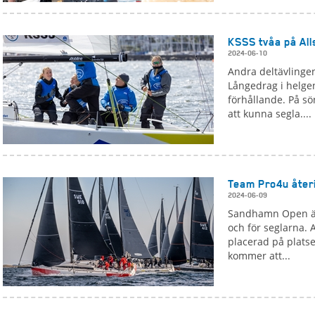
KSSS tvåa på All
2024-06-10
Andra deltävlingen
Långedrag i helgen
förhållande. På sö
att kunna segla....
Team Pro4u åter
2024-06-09
Sandhamn Open är 
och för seglarna. 
placerad på plats
kommer att...