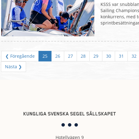
KSSS var snubblan
Sailing Champions 
konkurrens, med to
sprintbesättningar t
❮ Föregående
25
26
27
28
29
30
31
32
Nästa ❯
KUNGLIGA SVENSKA SEGEL SÄLLSKAPET
Hotellvägen 9