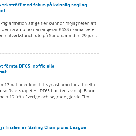
verksträff med fokus på kvinnlig segling
unt
ktig ambition att ge fler kvinnor möjligheten att
 i denna ambition arrangerar KSSS i samarbete
n nätverkslunch ute på Sandhamn den 29 juni,
t första DF65 inofficiella
pet
ån 12 nationer kom till Nynäshamn för att delta i
ärldsmästerskapet * i DF65 i mitten av maj. Bland
hela 19 från Sverige och segrade gjorde Tim...
 i finalen av Sailing Champions League