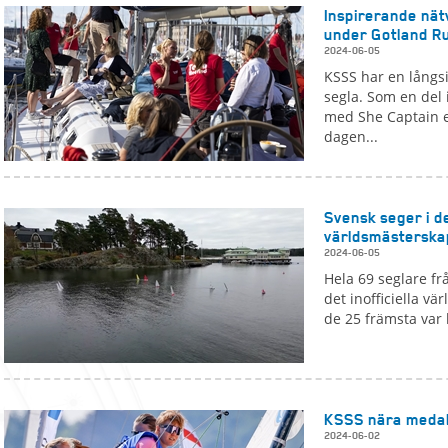
Inspirerande nät
under Gotland R
2024-06-05
KSSS har en långsi
segla. Som en del
med She Captain e
dagen...
Svensk seger i de
världsmästerska
2024-06-05
Hela 69 seglare fr
det inofficiella v
de 25 främsta var 
KSSS nära medalj
2024-06-02