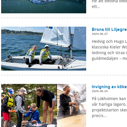
för att betona vik
ett...
Brons till Liljegr
2024-06-27
Hedvig och Hugo L
klassiska Kieler W
ledning och strax
guldmedaljen – me
Invigning av kök
2024-06-24
På Lökholmen kan 
vår härliga lägerö.
projektstarten ske
precis...