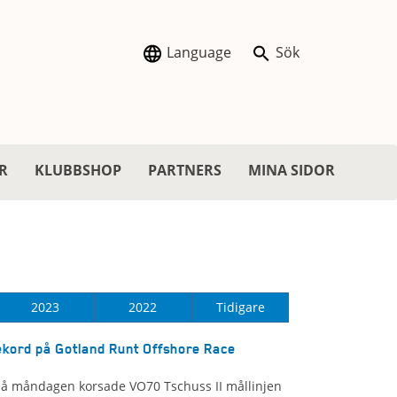
Language
Sök
R
KLUBBSHOP
PARTNERS
MINA SIDOR
2023
2022
Tidigare
ekord på Gotland Runt Offshore Race
på måndagen korsade VO70 Tschuss II mållinjen