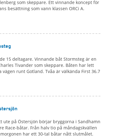
lenberg som skeppare. Ett vinnande koncept för
ns besättning som vann klassen ORCi A.
msteg
de 15 deltagare. Vinnande båt Stormsteg är en
harles Tivander som skeppare. Båten har lett
la vägen runt Gotland. Tvåa är välkända First 36.7
stersjön
att ute på Östersjön börjar bryggorna i Sandhamn
ore Race-båtar. Från halv tio på måndagskvällen
gsmorgonen har ett 30-tal båtar nått slutmålet.