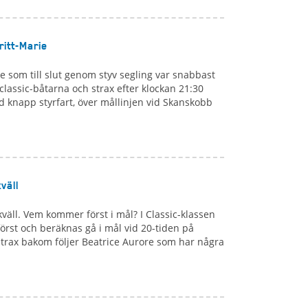
Britt-Marie
ie som till slut genom styv segling var snabbast
lassic-båtarna och strax efter klockan 21:30
ed knapp styrfart, över mållinjen vid Skanskobb
väll
väll. Vem kommer först i mål? I Classic-klassen
 först och beräknas gå i mål vid 20-tiden på
trax bakom följer Beatrice Aurore som har några