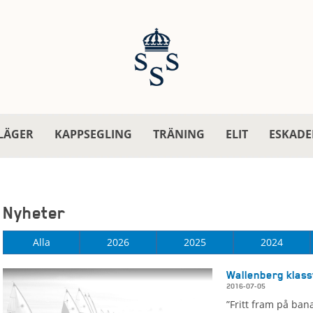
LÄGER
KAPPSEGLING
TRÄNING
ELIT
ESKADE
Nyheter
Alla
2026
2025
2024
Wallenberg klass
2016-07-05
”Fritt fram på ba