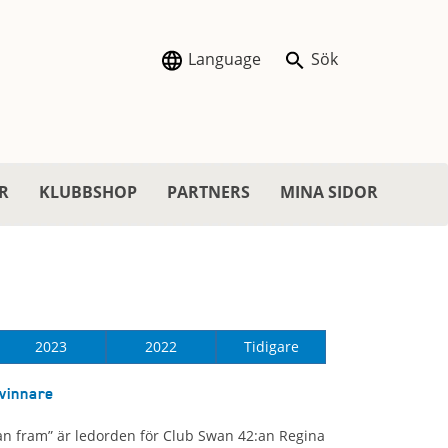
Language
Sök
R
KLUBBSHOP
PARTNERS
MINA SIDOR
2023
2022
Tidigare
vinnare
nan fram” är ledorden för Club Swan 42:an Regina