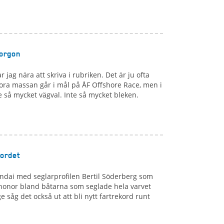
morgon
jag nära att skriva i rubriken. Det är ju ofta
ora massan går i mål på ÅF Offshore Race, men i
te så mycket vägval. Inte så mycket bleken.
kordet
ndai med seglarprofilen Bertil Söderberg som
 honor bland båtarna som seglade hela varvet
 såg det också ut att bli nytt fartrekord runt