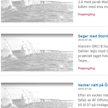
2.0 med Jacob Wal
båten med elva ma
Kappsegling
Seger med Stor
2016-07-05
Klassen ORCi B ha
Dehler 36JU med C
praktiskt taget he
Team...
Kappsegling
Vacker natt på Ö
2016-07-05
Efter en vacker n
fyllas av ÅF Offsh
till kl 07 på tisda