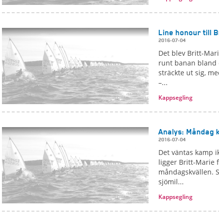
Line honour till 
2016-07-04
Det blev Britt-Mar
runt banan bland c
sträckte ut sig, m
–...
Kappsegling
Analys: Måndag k
2016-07-04
Det väntas kamp ik
ligger Britt-Marie
måndagskvällen. S
sjömil...
Kappsegling