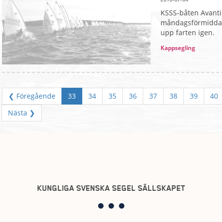
KSSS-båten Avantim
måndagsförmiddag
upp farten igen.
Kappsegling
❮ Föregående
33
34
35
36
37
38
39
40
Nästa ❯
KUNGLIGA SVENSKA SEGEL SÄLLSKAPET