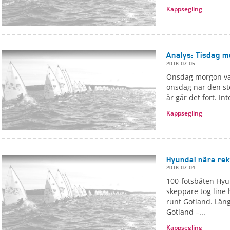
Kappsegling
Analys: Tisdag 
2016-07-05
Onsdag morgon var 
onsdag när den st
år går det fort. In
Kappsegling
Hyundai nära re
2016-07-04
100-fotsbåten Hyu
skeppare tog line
runt Gotland. Länge
Gotland –...
Kappsegling