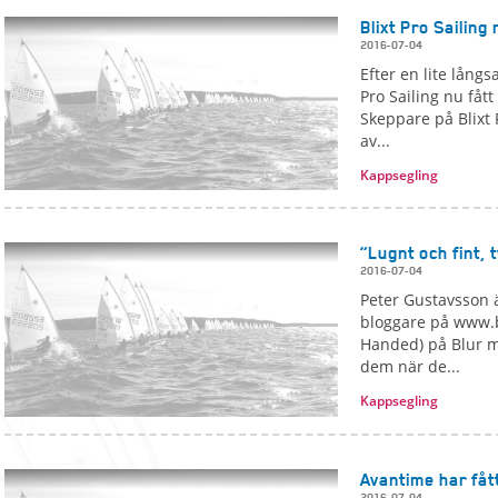
Blixt Pro Sailing
2016-07-04
Efter en lite långs
Pro Sailing nu fåt
Skeppare på Blixt P
av...
Kappsegling
”Lugnt och fint, 
2016-07-04
Peter Gustavsson ä
bloggare på www.b
Handed) på Blur me
dem när de...
Kappsegling
Avantime har fåt
2016-07-04