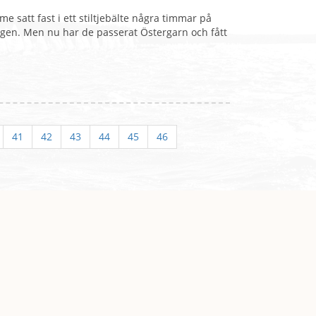
e satt fast i ett stiltjebälte några timmar på
en. Men nu har de passerat Östergarn och fått
41
42
43
44
45
46