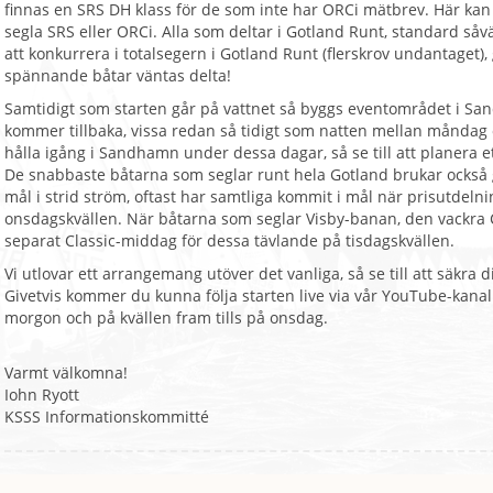
finnas en SRS DH klass för de som inte har ORCi mätbrev. Här kan a
segla SRS eller ORCi. Alla som deltar i Gotland Runt, standard 
att konkurrera i totalsegern i Gotland Runt (flerskrov undantaget
spännande båtar väntas delta!
Samtidigt som starten går på vattnet så byggs eventområdet i Sa
kommer tillbaka, vissa redan så tidigt som natten mellan måndag oc
hålla igång i Sandhamn under dessa dagar, så se till att planera e
De snabbaste båtarna som seglar runt hela Gotland brukar också 
mål i strid ström, oftast har samtliga kommit i mål när prisutdel
onsdagskvällen. När båtarna som seglar Visby-banan, den vackra C
separat Classic-middag för dessa tävlande på tisdagskvällen.
Vi utlovar ett arrangemang utöver det vanliga, så se till att säkra d
Givetvis kommer du kunna följa starten live via vår YouTube-kan
morgon och på kvällen fram tills på onsdag.
Varmt välkomna!
Iohn Ryott
KSSS Informationskommitté