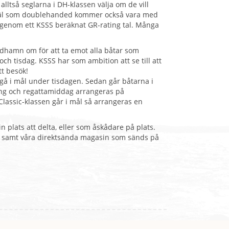
lltså seglarna i DH-klassen välja om de vill
såväl som doublehanded kommer också vara med
), genom ett KSSS beräknat GR-rating tal. Många
ndhamn om för att ta emot alla båtar som
h tisdag. KSSS har som ambition att se till att
tt besök!
gå i mål under tisdagen. Sedan går båtarna i
ning och regattamiddag arrangeras på
lassic-klassen går i mål så arrangeras en
in plats att delta, eller som åskådare på plats.
al samt våra direktsända magasin som sänds på