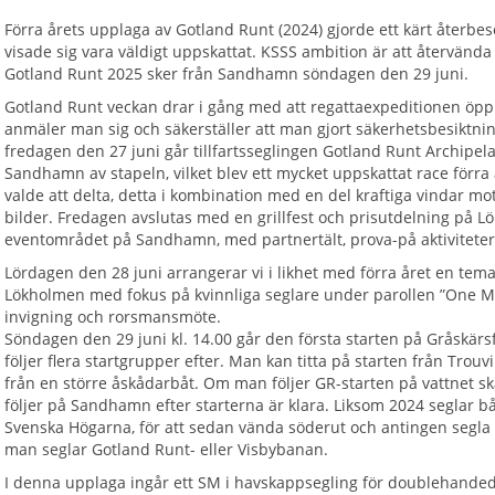
Förra årets upplaga av Gotland Runt (2024) gjorde ett kärt återbes
visade sig vara väldigt uppskattat. KSSS ambition är att återvända 
Gotland Runt 2025 sker från Sandhamn söndagen den 29 juni.
Gotland Runt veckan drar i gång med att regattaexpeditionen öppn
anmäler man sig och säkerställer att man gjort säkerhetsbesiktning 
fredagen den 27 juni går tillfartsseglingen Gotland Runt Archipel
Sandhamn av stapeln, vilket blev ett mycket uppskattat race förra
valde att delta, detta i kombination med en del kraftiga vindar mot
bilder. Fredagen avslutas med en grillfest och prisutdelning på 
eventområdet på Sandhamn, med partnertält, prova-på aktivitete
Lördagen den 28 juni arrangerar vi i likhet med förra året en t
Lökholmen med fokus på kvinnliga seglare under parollen ”One M
invigning och rorsmansmöte.
Söndagen den 29 juni kl. 14.00 går den första starten på Gråskär
följer flera startgrupper efter. Man kan titta på starten från Tro
från en större åskådarbåt. Om man följer GR-starten på vattnet s
följer på Sandhamn efter starterna är klara. Liksom 2024 seglar b
Svenska Högarna, för att sedan vända söderut och antingen segla 
man seglar Gotland Runt- eller Visbybanan.
I denna upplaga ingår ett SM i havskappsegling för doublehanded