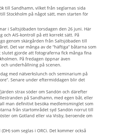
ök till Sandhamn, vilket från seglarnas sida
till Stockholm på något sätt, men starten för
ar i Saltsjöbaden torsdagen den 26 juni. Här
och AIS-kontroll på ett korrekt sätt. På
ago genom skärgården från Saltsjöbaden till
 året. Det var många av de ”häftiga” båtarna som
 slutet gjorde att fotograferna fick många fina
Lökholmen. På fredagen öppnar även
r och underhållning på scenen.
emadag med nätverkslunch och seminarium på
ore”. Senare under eftermiddagen blir det
sfjärden strax söder om Sandön och därefter
uvillestranden på Sandhamn, med egen båt, eller
kall man definitivt besöka medlemsminglet som
åtarna från startområdet syd Sandön norrut till
öster om Gotland eller via Visby, beroende om
 (DH) som seglas i ORCi. Det kommer också