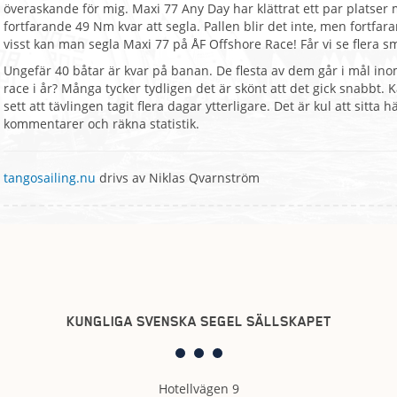
överaskande för mig. Maxi 77 Any Day har klättrat ett par platser 
fortfarande 49 Nm kvar att segla. Pallen blir det inte, men fortfar
visst kan man segla Maxi 77 på ÅF Offshore Race! Får vi se flera s
Ungefär 40 båtar är kvar på banan. De flesta av dem går i mål inom 
race i år? Många tycker tydligen det är skönt att det gick snabbt. K
sett att tävlingen tagit flera dagar ytterligare. Det är kul att sitta 
kommentarer och räkna statistik.
tangosailing.nu
drivs av Niklas Qvarnström
KUNGLIGA SVENSKA SEGEL SÄLLSKAPET
Hotellvägen 9