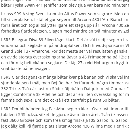
båtar.Tyska Swan 441 Jeniffer som blev sjua var bara nio minuter 
I klass SRS A stog Svensk-norska Altus Power som segrare. Men e
till silverplatsen. I stället går segern till Arcona 430 L’Arc Bianc
förra året och tog alltså ytterligare ett steg upp i år. Arcona 430
förhatliga fjärdeplatsen. Slagen med mindre än två minuter av Ze
I SRS B segrar Diva 39 Silverfågel klart. Det är väl tredje segern i 
vindarna och seglade in på andraplatsen. Och huvudsponsorns VD
Grand Soleil 37 Amarone. För det mesta ser väl resultaten ganska v
en av de största överaskningarna Bavaria 46 Primadonna på 12:e pl
och för mig helt okända seglare. De låg 27:a vid Hoburgen drygt tr
snabbaste på hemvägen.
I SRS C är det ganska många båtar kvar på banan och vi ska väl in
sjundeplatsen i mål, men Boj Boj har fortfarande några timmar kvar
332 Trixie. Tvåa är just nu Södertäljebåten Daiquiri med Gunnar F
ligger Comfortina 38 Adeline och det är en liten överaskning för mi
femma och sexa. Bra det också i ett startfält på runt 50 båtar.
I SRS Doublehanded tog Pac-Man segern klart. Över två timmar till 
totalen i SRS också, vilket de gjorde även förra året. Tvåa i klasse
fast 3600 Groovie och som trea smög finska J/105 Garbo in. Garbo 
jag dålig koll.På fjärde plats slutar Arcona 430 Wilma med Henrik o