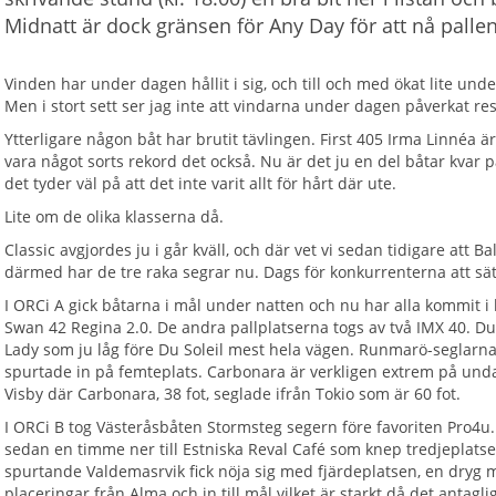
Midnatt är dock gränsen för Any Day för att nå pallen
Vinden har under dagen hållit i sig, och till och med ökat lite und
Men i stort sett ser jag inte att vindarna under dagen påverkat res
Ytterligare någon båt har brutit tävlingen. First 405 Irma Linnéa ä
vara något sorts rekord det också. Nu är det ju en del båtar kvar 
det tyder väl på att det inte varit allt för hårt där ute.
Lite om de olika klasserna då.
Classic avgjordes ju i går kväll, och där vet vi sedan tidigare att B
därmed har de tre raka segrar nu. Dags för konkurrenterna att sä
I ORCi A gick båtarna i mål under natten och nu har alla kommit 
Swan 42 Regina 2.0. De andra pallplatserna togs av två IMX 40. Du 
Lady som ju låg före Du Soleil mest hela vägen. Runmarö-seglarn
spurtade in på femteplats. Carbonara är verkligen extrem på unda
Visby där Carbonara, 38 fot, seglade ifrån Tokio som är 60 fot.
I ORCi B tog Västeråsbåten Stormsteg segern före favoriten Pro4u. D
sedan en timme ner till Estniska Reval Café som knep tredjeplatsen
spurtande Valdemasrvik fick nöja sig med fjärdeplatsen, en dryg
placeringar från Alma och in till mål vilket är starkt då det antagl