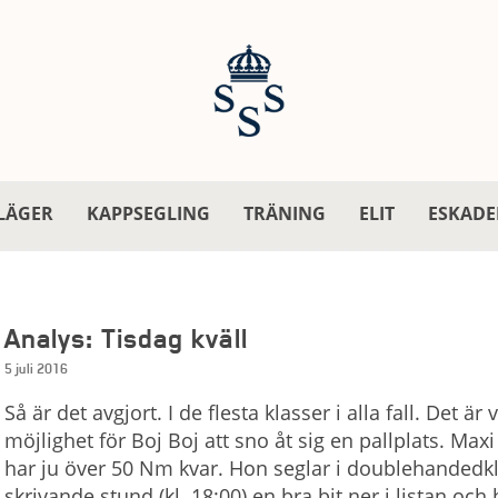
LÄGER
KAPPSEGLING
TRÄNING
ELIT
ESKADE
Analys: Tisdag kväll
5 juli 2016
Så är det avgjort. I de flesta klasser i alla fall. Det 
möjlighet för Boj Boj att sno åt sig en pallplats. M
har ju över 50 Nm kvar. Hon seglar i doublehandedkla
skrivande stund (kl. 18:00) en bra bit ner i listan och