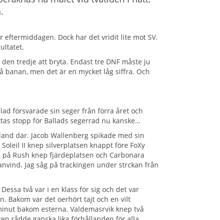
.
er eftermiddagen. Dock har det vridit lite mot SV.
ultatet.
r den tredje att bryta. Endast tre DNF måste ju
på banan, men det är en mycket låg siffra. Och
allad försvarade sin seger från förra året och
ttas stopp för Ballads segerrad nu kanske…
i land där. Jacob Wallenberg spikade med sin
Soleil II knep silverplatsen knappt före FoXy
a på Rush knep fjärdeplatsen och Carbonara
nvind. Jag såg på trackingen under strckan från
essa två var i en klass för sig och det var
. Bakom var det oerhört tajt och en vilt
 minut bakom esterna. Valdemasrvik knep två
igen rådde ganska lika förhållanden för alla