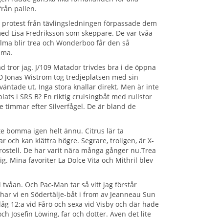
från pallen.
n protest från tävlingsledningen förpassade dem
hi med Lisa Fredriksson som skeppare. De var tvåa
 Zelma blir trea och Wonderboo får den så
lma.
rad tror jag. J/109 Matador trivdes bra i de öppna
 Jonas Wiström tog tredjeplatsen med sin
äntade ut. Inga stora knallar direkt. Men är inte
ats i SRS B? En riktig cruisingbåt med rullstor
e timmar efter Silverfågel. De är bland de
te bomma igen helt ännu. Citrus lär ta
 och kan klättra högre. Segrare, troligen, är X-
rostell. De har varit nära många gånger nu.Trea
g. Mina favoriter La Dolce Vita och Mithril blev
tvåan. Och Pac-Man tar så vitt jag förstår
n har vi en Södertälje-båt i from av Jeanneau Sun
låg 12:a vid Fårö och sexa vid Visby och där hade
ch Josefin Löwing, far och dotter. Även det lite