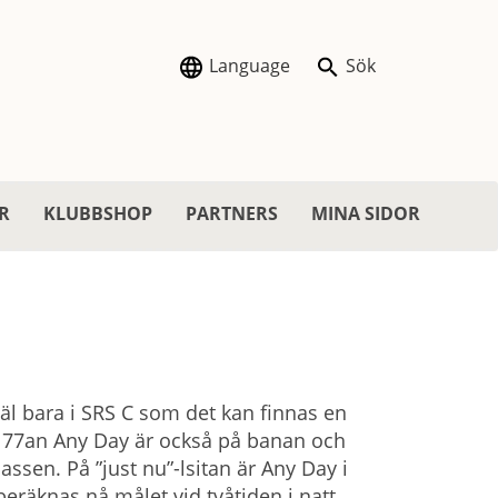
Language
Sök
R
KLUBBSHOP
PARTNERS
MINA SIDOR
är väl bara i SRS C som det kan finnas en
axi 77an Any Day är också på banan och
ssen. På ”just nu”-lsitan är Any Day i
 beräknas nå målet vid tvåtiden i natt.