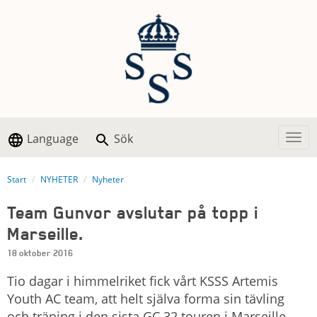
Language
Sök
Togg
Start
NYHETER
Nyheter
Team Gunvor avslutar på topp i
Marseille.
18 oktober 2016
Tio dagar i himmelriket fick vårt KSSS Artemis
Youth AC team, att helt själva forma sin tävling
och träning i den sista GC 32 touren i Marseille.