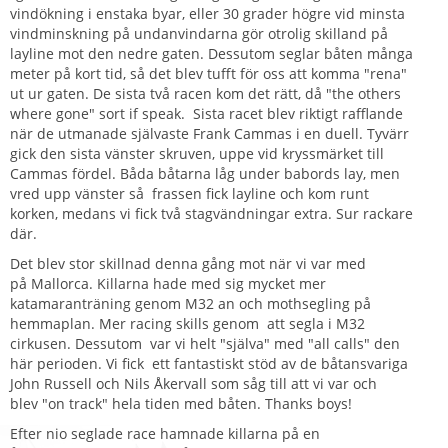
vindökning i enstaka byar, eller 30 grader högre vid minsta
vindminskning på undanvindarna gör otrolig skilland på
layline mot den nedre gaten. Dessutom seglar båten många
meter på kort tid, så det blev tufft för oss att komma "rena"
ut ur gaten. De sista två racen kom det rätt, då "the others
where gone" sort if speak. Sista racet blev riktigt rafflande
när de utmanade självaste Frank Cammas i en duell. Tyvärr
gick den sista vänster skruven, uppe vid kryssmärket till
Cammas fördel. Båda båtarna låg under babords lay, men
vred upp vänster så frassen fick layline och kom runt
korken, medans vi fick två stagvändningar extra. Sur rackare
där.
Det blev stor skillnad denna gång mot när vi var med
på Mallorca. Killarna hade med sig mycket mer
katamaranträning genom M32 an och mothsegling på
hemmaplan. Mer racing skills genom att segla i M32
cirkusen. Dessutom var vi helt "själva" med "all calls" den
här perioden. Vi fick ett fantastiskt stöd av de båtansvariga
John Russell och Nils Åkervall som såg till att vi var och
blev "on track" hela tiden med båten. Thanks boys!
Efter nio seglade race hamnade killarna på en