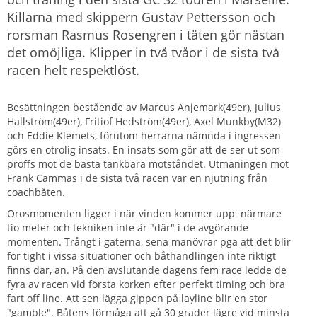
Killarna med skippern Gustav Pettersson och
rorsman Rasmus Rosengren i täten gör nästan
det omöjliga. Klipper in två tvåor i de sista två
racen helt respektlöst.
Besättningen bestående av Marcus Anjemark(49er), Julius
Hallström(49er), Fritiof Hedström(49er), Axel Munkby(M32)
och Eddie Klemets, förutom herrarna nämnda i ingressen
görs en otrolig insats. En insats som gör att de ser ut som
proffs mot de bästa tänkbara motståndet. Utmaningen mot
Frank Cammas i de sista två racen var en njutning från
coachbåten.
Orosmomenten ligger i när vinden kommer upp närmare
tio meter och tekniken inte är "där" i de avgörande
momenten. Trångt i gaterna, sena manövrar pga att det blir
för tight i vissa situationer och båthandlingen inte riktigt
finns där, än. På den avslutande dagens fem race ledde de
fyra av racen vid första korken efter perfekt timing och bra
fart off line. Att sen lägga gippen på layline blir en stor
"gamble". Båtens förmåga att gå 30 grader lägre vid minsta