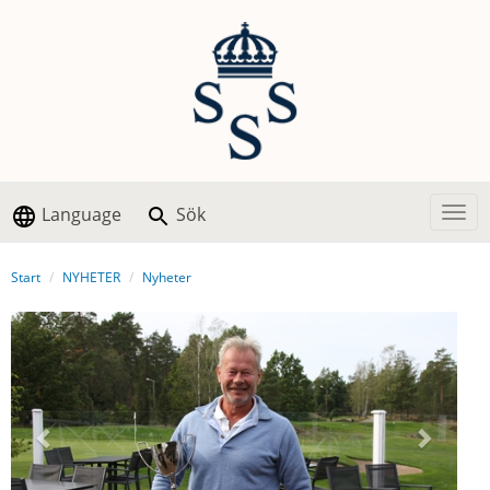
Language
Sök
Togg
Start
NYHETER
Nyheter