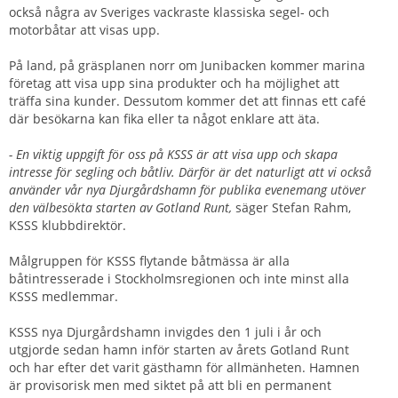
också några av Sveriges vackraste klassiska segel- och
motorbåtar att visas upp.
På land, på gräsplanen norr om Junibacken kommer marina
företag att visa upp sina produkter och ha möjlighet att
träffa sina kunder. Dessutom kommer det att finnas ett café
där besökarna kan fika eller ta något enklare att äta.
- En viktig uppgift för oss på KSSS är att visa upp och skapa
intresse för segling och båtliv. Därför är det naturligt att vi också
använder vår nya Djurgårdshamn för publika evenemang utöver
den välbesökta starten av Gotland Runt,
säger Stefan Rahm,
KSSS klubbdirektör.
Målgruppen för KSSS flytande båtmässa är alla
båtintresserade i Stockholmsregionen och inte minst alla
KSSS medlemmar.
KSSS nya Djurgårdshamn invigdes den 1 juli i år och
utgjorde sedan hamn inför starten av årets Gotland Runt
och har efter det varit gästhamn för allmänheten. Hamnen
är provisorisk men med siktet på att bli en permanent