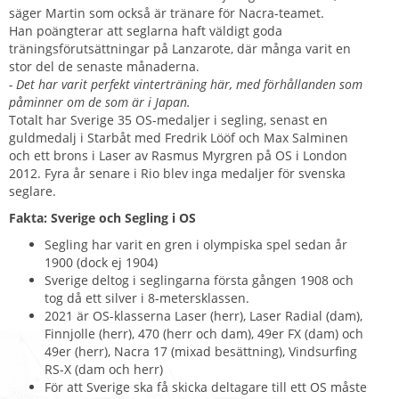
säger Martin som också är tränare för Nacra-teamet.
Han poängterar att seglarna haft väldigt goda
träningsförutsättningar på Lanzarote, där många varit en
stor del de senaste månaderna.
- Det har varit perfekt vinterträning här, med förhållanden som
påminner om de som är i Japan.
Totalt har Sverige 35 OS-medaljer i segling, senast en
guldmedalj i Starbåt med Fredrik Lööf och Max Salminen
och ett brons i Laser av Rasmus Myrgren på OS i London
2012. Fyra år senare i Rio blev inga medaljer för svenska
seglare.
Fakta: Sverige och Segling i OS
Segling har varit en gren i olympiska spel sedan år
1900 (dock ej 1904)
Sverige deltog i seglingarna första gången 1908 och
tog då ett silver i 8-metersklassen.
2021 är OS-klasserna Laser (herr), Laser Radial (dam),
Finnjolle (herr), 470 (herr och dam), 49er FX (dam) och
49er (herr), Nacra 17 (mixad besättning), Vindsurfing
RS-X (dam och herr)
För att Sverige ska få skicka deltagare till ett OS måste