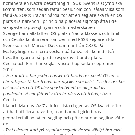
nominera en Nacra-besättning till SOK, Svenska Olympiska
kommittén, som sedan fattar beslut om och isåfall vilka som
får åka. SOK:s krav är hårda, för att en seglare ska få en OS-
plats ska han/hon i princip ha placerat sig topp åtta i de
viktigaste kappseglingarna och mästerskapen.
Sverige har i allafall en OS-plats i Nacra-klassen, och Emil
och Cecilia konkurrerar om den med KSSS-seglaren Ida
Svensson och Marcus Dackhammar från GKSS. På
kvalseglingarna i förra veckan på Lanzarote kom de två
besättningarna på fjärde respektive tionde plats.
Cecilia och Emil har seglat Nacra ihop sedan september
2017.
- Vi tror att vi har goda chanser att hävda oss på ett OS om vi
blir uttagna. Vi har tränat hur mycket som helst. Och för oss har
det varit bra att OS blev uppskjutet ett år på grund av
pandemin. Vi har fått ett extra år på oss att träna
, säger
Cecilia.
Ida och Marcus låg 7:a inför sista dagen av OS-kvalet, efter
att ha haft flera haverier, bland annat gick deras
gennakerfall av på en segling och på en annan segling välte
de.
- Trots denna start på regattan seglade de sen väldigt bra med