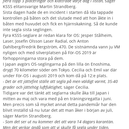
flera topp 3 placeringar och klättrade varje dag i listan,
säger
KSSS elitansvarige Martin Strandberg.
Sista dagen hade de en incident i starten då Ida tappade
kontrollen på båten och det slutade med att hon åkte in i
båten med huvudet och fick en hjärnskakning. Så de kunde
inte segla sista seglingen.
Fyra KSSS-seglare är redan klara för OS: Jesper Stålheim,
Laser, Josefin Olsson Laser Radial, och Anton
Dahlberg/Fredrik Bergström, 470. De sistnämnda vann ju VM
nyligen och med silverplatsen på För-OS 2019 är
förhoppningarna stora på dem.
I Japan avgörs OS-seglingarna på den lilla ön Enoshima,
drygt 70 kilometer söder om Tokyo. Cecilia och Emil var där
under För-OS i augusti 2019 och kom då på 12:e plats.
- Det är ett jättefint ställe att segla på men väldigt varmt, 35-40
grader och jättehög luftfuktighet,
säger Cecilia.
Tidigare var det tänkt att seglarna skulle åka till Japan i
mitten av maj och vara med på en träningsregatta i juni.
Men precis som så mycket annat detta pandemiår har den
blivit inställd så nu lutar det att man åker i början av juli,
säger Martin Strandberg.
- Som det ser ut nu kommer det att vara 14 dagars karantän.
Men det verkar ändå som att vi skulle få segla under tiden,