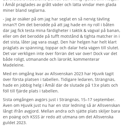
i Åmål präglades av grått väder och lätta vindar men glada
miner bland seglarna.
-
Jag är osäker på om jag har seglat en så nervig tävling
innan?! Om det berodde på att jag hade en ny roll i båten
där jag fick testa mina färdigheter i taktik & vägval på banan,
eller om det berodde på tufft motstånd & tighta matcher in i
det sista, låter jag vara osagt. Den här helgen har helt klart
präglats av spänning, toppar och dalar hela vägen till slutet.
Det var verkligen inte över förrän det var över! Dock var det
både roligt, utmanande och lärorikt, kommenterar
Madeleine.
Med en omgång kvar av Allsvenskan 2023 har Hjuvik tagit
över första platsen i tabellen. Tidigare ledaren, Strängnäs,
hade en jobbig helg i Åmål där de slutade på 13:e plats och
föll till fjärde plats i tabellen.
Sista omgången avgörs just i Strängnäs, 15–17 september.
Även om Hjuvik just nu har en stor ledning så är Allsvenskan
långt ifrån avgjord. Mellan andra och sjätte plats skiljer bara
en poäng och KSSS är redo att utmana om det Allsvenska
guldet 2023.