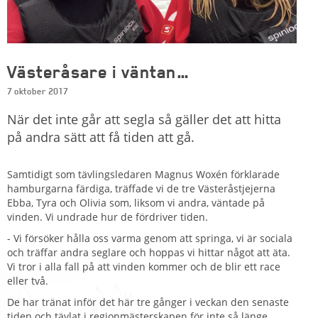
Västeråsare i väntan…
7 oktober 2017
När det inte går att segla så gäller det att hitta
på andra sätt att få tiden att gå.
Samtidigt som tävlingsledaren Magnus Woxén förklarade
hamburgarna färdiga, träffade vi de tre Västeråstjejerna
Ebba, Tyra och Olivia som, liksom vi andra, väntade på
vinden. Vi undrade hur de fördriver tiden.
- Vi försöker hålla oss varma genom att springa, vi är sociala
och träffar andra seglare och hoppas vi hittar något att äta.
Vi tror i alla fall på att vinden kommer och de blir ett race
eller två.
De har tränat inför det här tre gånger i veckan den senaste
tiden och tävlat i regionmästerskapen för inte så länge