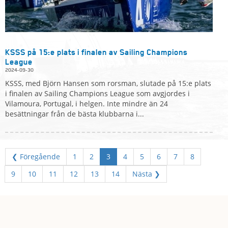
KSSS på 15:e plats i finalen av Sailing Champions
League
2024-09-30
KSSS, med Björn Hansen som rorsman, slutade på 15:e plats
i finalen av Sailing Champions League som avgjordes i
Vilamoura, Portugal, i helgen. Inte mindre än 24
besättningar från de bästa klubbarna i...
❮ Föregående
1
2
3
4
5
6
7
8
9
10
11
12
13
14
Nästa ❯