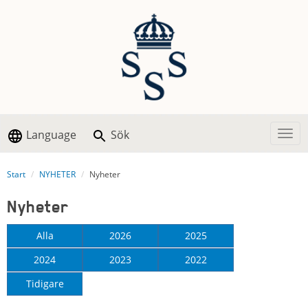
Language
Sök
Togg
Start
NYHETER
Nyheter
Nyheter
Alla
2026
2025
2024
2023
2022
Tidigare