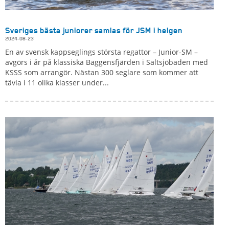
Sveriges bästa juniorer samlas för JSM i helgen
2024-08-23
En av svensk kappseglings största regattor – Junior-SM –
avgörs i år på klassiska Baggensfjärden i Saltsjöbaden med
KSSS som arrangör. Nästan 300 seglare som kommer att
tävla i 11 olika klasser under...