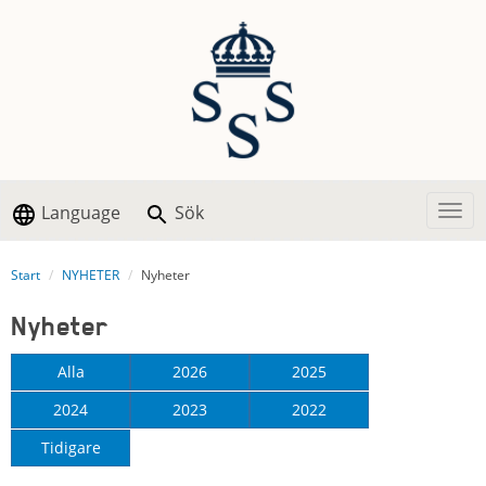
Language
Sök
Togg
Start
NYHETER
Nyheter
Nyheter
Alla
2026
2025
2024
2023
2022
Tidigare