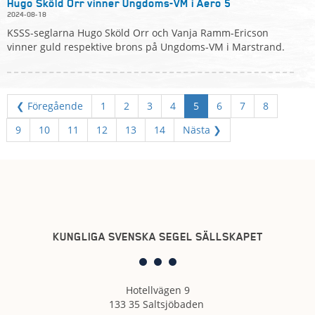
Hugo Sköld Orr vinner Ungdoms-VM i Aero 5
2024-08-18
KSSS-seglarna Hugo Sköld Orr och Vanja Ramm-Ericson
vinner guld respektive brons på Ungdoms-VM i Marstrand.
❮ Föregående
1
2
3
4
5
6
7
8
9
10
11
12
13
14
Nästa ❯
KUNGLIGA SVENSKA SEGEL SÄLLSKAPET
Hotellvägen 9
133 35 Saltsjöbaden