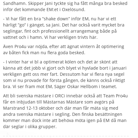
Sandhamn. Skipper Jani tyckte sig ha fått många bra besked
inför det kommande EM:et i Oxelösund.
- Vi har fått en bra ”shake down” inför EM, nu har vi ett
härligt ”go” i gänget, sa Jani. Det har också varit mycket bra
seglingar, fint och professionellt arrangemang både på
vattnet och i hamn. Vi har verkligen trivts här.
Även Pro4u var nöjda, efter att ägnat vintern åt optimering
av båten fick man nu flera goda besked.
- I vinter har vi bl a optimerat kölen och det är skönt att
känna att det jobb vi gjort och blyet vi hyvlade bort i januari
verkligen gett oss mer fart. Dessutom har vi flera nya segel
som vi nu provade för första gången, de känns också riktigt
bra. Vi ser fram mot EM, Säger Oskar Hellbom i teamet.
Att bli svenska mästare i ORCi innebär också att Team Pro4u
får en inbjudan till Mästarnas Mästare som avgörs på
Marstrand 12-13 oktober och där man får mäta sig med
andra svenska mästare i segling. Den finska besättningen
kommer man dock inte att behöva möta igen på EM då man
där seglar i olika grupper.